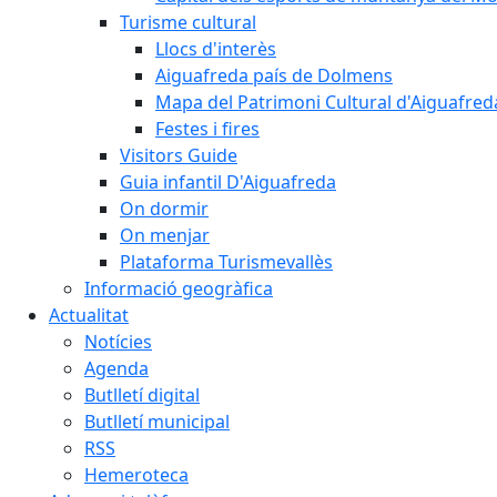
Turisme cultural
Llocs d'interès
Aiguafreda país de Dolmens
Mapa del Patrimoni Cultural d'Aiguafred
Festes i fires
Visitors Guide
Guia infantil D'Aiguafreda
On dormir
On menjar
Plataforma Turismevallès
Informació geogràfica
Actualitat
Notícies
Agenda
Butlletí digital
Butlletí municipal
RSS
Hemeroteca