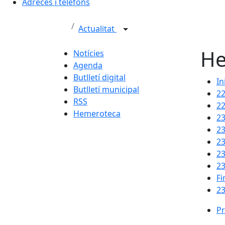
Adreces i telèfons
Actualitat
He
Notícies
Agenda
Butlletí digital
In
Butlletí municipal
2
RSS
2
Hemeroteca
2
2
2
2
2
Fi
23
Pr
Pr