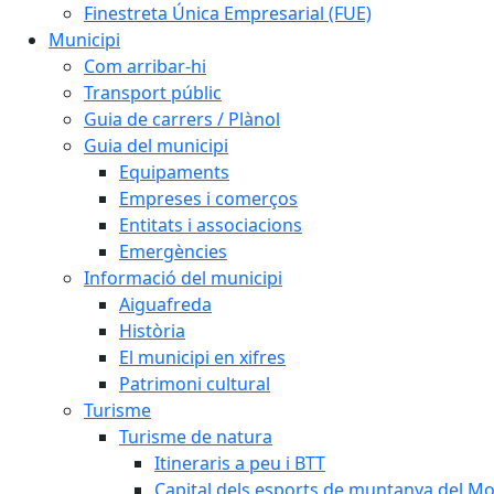
Finestreta Única Empresarial (FUE)
Municipi
Com arribar-hi
Transport públic
Guia de carrers / Plànol
Guia del municipi
Equipaments
Empreses i comerços
Entitats i associacions
Emergències
Informació del municipi
Aiguafreda
Història
El municipi en xifres
Patrimoni cultural
Turisme
Turisme de natura
Itineraris a peu i BTT
Capital dels esports de muntanya del M