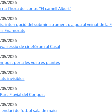
/05/2026
rna l'hora del conte: “El camell Albert”
rna l'hora del conte: “El camell Albert”
/05/2026
ís: interrupció del subministrament d'aigua al veïnat de la
ís: interrupció del subministrament d'aigua al veïnat de la 
ls Enamorats
/05/2026
va sessió de cinefòrum al Casal
va sessió de cinefòrum al Casal
/05/2026
mpost per a les vostres plantes
mpost per a les vostres plantes
/05/2026
ats invisibles
ats invisibles
/05/2026
 Parc Fluvial del Congost
 Parc Fluvial del Congost
/05/2026
lendari de futbol sala de maig
lendari de futbol sala de maig