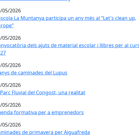
/05/2026
escola La Muntanya participa un any més al “Let's clean up,
escola La Muntanya participa un any més al “Let's clean up,
urope”
/05/2026
nvocatòria dels ajuts de material escolar i llibres per al cu
nvocatòria dels ajuts de material escolar i llibres per al cur
027
/05/2026
anys de caminades del Lupus
anys de caminades del Lupus
/05/2026
 Parc Fluvial del Congost, una realitat
 Parc Fluvial del Congost, una realitat
/05/2026
enda formativa per a emprenedors
enda formativa per a emprenedors
/05/2026
minades de primavera per Aiguafreda
minades de primavera per Aiguafreda