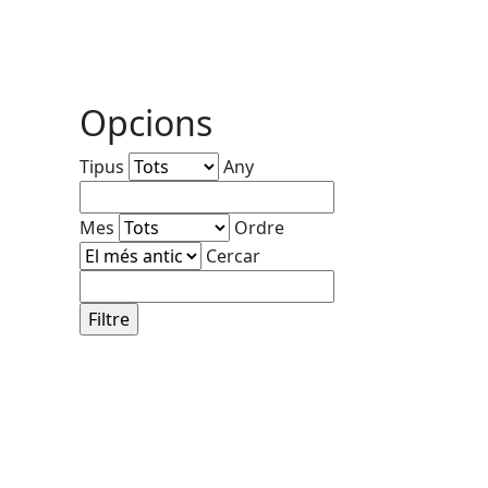
Opcions
Tipus
Any
Mes
Ordre
Cercar