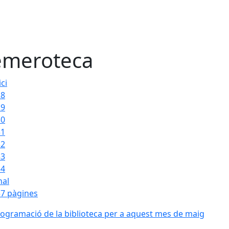
meroteca
ici
28
29
30
31
32
33
34
nal
7 pàgines
ogramació de la biblioteca per a aquest mes de maig
ogramació de la biblioteca per a aquest mes de maig