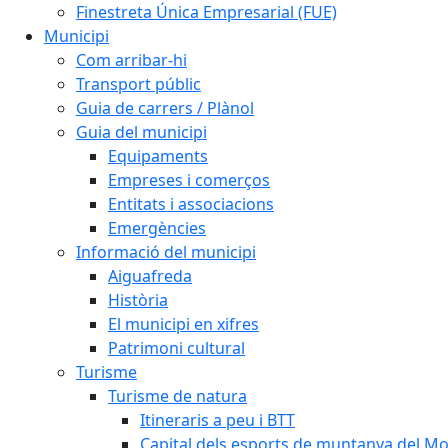
Finestreta Única Empresarial (FUE)
Municipi
Com arribar-hi
Transport públic
Guia de carrers / Plànol
Guia del municipi
Equipaments
Empreses i comerços
Entitats i associacions
Emergències
Informació del municipi
Aiguafreda
Història
El municipi en xifres
Patrimoni cultural
Turisme
Turisme de natura
Itineraris a peu i BTT
Capital dels esports de muntanya del M