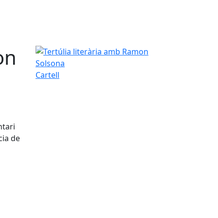
on
Tertúlia literària amb Ramon Solsona
Cartell
ntari
cia de