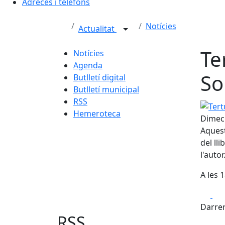
Adreces i telèfons
Notícies
Actualitat
Te
Notícies
Agenda
So
Butlletí digital
Butlletí municipal
RSS
Tertúl
Hemeroteca
Dimecr
Aquest
del ll
l'autor
A les 1
Fa
Darrer
RSS