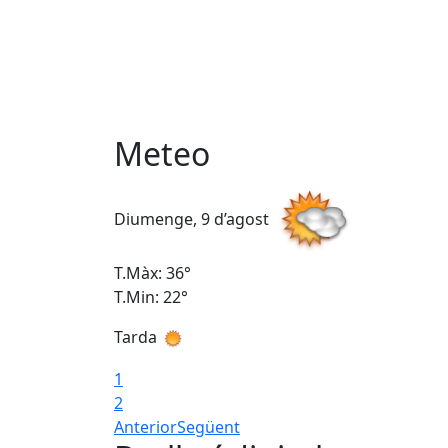
Meteo
Diumenge, 9 d’agost
T.Màx: 36°
T.Min: 22°
Tarda
1
2
Anterior
Següent