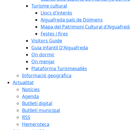
Turisme cultural
Llocs d'interès
Aiguafreda país de Dolmens
Mapa del Patrimoni Cultural d'Aiguafred
Festes i fires
Visitors Guide
Guia infantil D'Aiguafreda
On dormir
On menjar
Plataforma Turismevallès
Informació geogràfica
Actualitat
Notícies
Agenda
Butlletí digital
Butlletí municipal
RSS
Hemeroteca