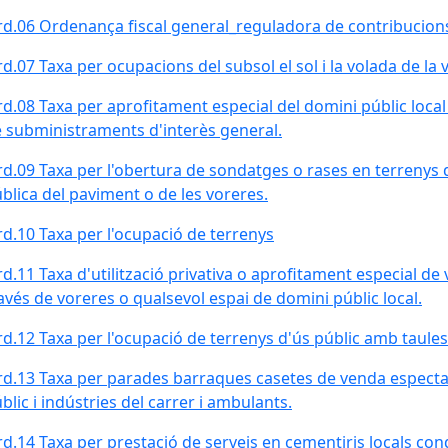
d.06 Ordenança fiscal general_reguladora de contribucions
d.07 Taxa per ocupacions del subsol el sol i la volada de la 
d.08 Taxa per aprofitament especial del domini públic loca
 subministraments d'interès general.
d.09 Taxa per l'obertura de sondatges o rases en terrenys d
blica del paviment o de les voreres.
d.10 Taxa per l'ocupació de terrenys
d.11 Taxa d'utilització privativa o aprofitament especial de
avés de voreres o qualsevol espai de domini públic local.
d.12 Taxa per l'ocupació de terrenys d'ús públic amb taules i
d.13 Taxa per parades barraques casetes de venda espectacl
blic i indústries del carrer i ambulants.
d.14 Taxa per prestació de serveis en cementiris locals con