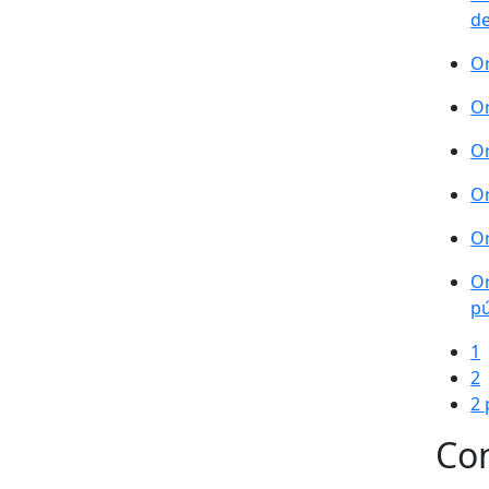
de
Or
Or
Or
Or
Or
Or
pú
1
2
2 
Con