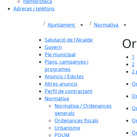
Hemeroteca
Adreces i telèfons
Ajuntament
Normativa
Or
Salutació de l'Alcalde
Govern
Ple municipal
1
Plans, campanyes i
2
programes
2 
Anuncis / Edictes
Altres anuncis
Or
Perfil de contractant
Or
Normativa
Normativa / Ordenances
Or
generals
Ordenances fiscals
Or
Urbanisme
Or
POUM