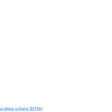
O
turalesa urbana IIVTNU