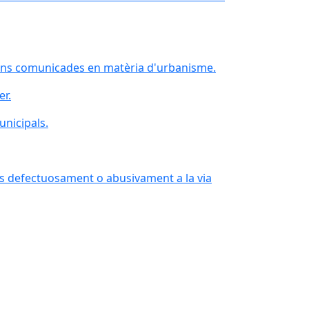
cions comunicades en matèria d'urbanisme.
er.
unicipals.
ts defectuosament o abusivament a la via