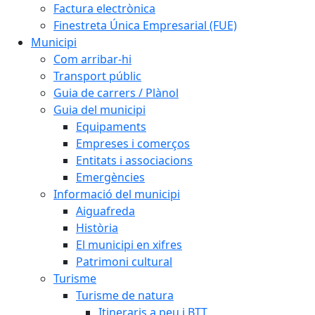
Factura electrònica
Finestreta Única Empresarial (FUE)
Municipi
Com arribar-hi
Transport públic
Guia de carrers / Plànol
Guia del municipi
Equipaments
Empreses i comerços
Entitats i associacions
Emergències
Informació del municipi
Aiguafreda
Història
El municipi en xifres
Patrimoni cultural
Turisme
Turisme de natura
Itineraris a peu i BTT