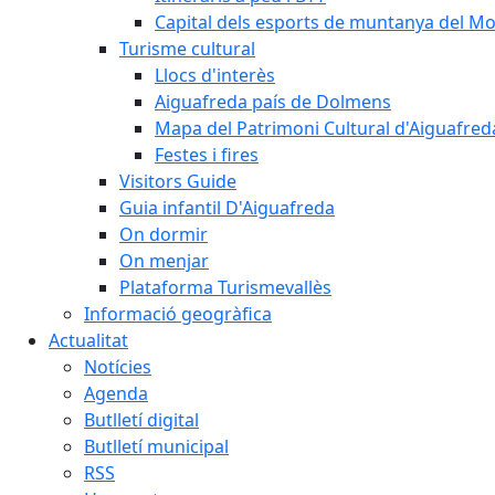
Capital dels esports de muntanya del M
Turisme cultural
Llocs d'interès
Aiguafreda país de Dolmens
Mapa del Patrimoni Cultural d'Aiguafred
Festes i fires
Visitors Guide
Guia infantil D'Aiguafreda
On dormir
On menjar
Plataforma Turismevallès
Informació geogràfica
Actualitat
Notícies
Agenda
Butlletí digital
Butlletí municipal
RSS