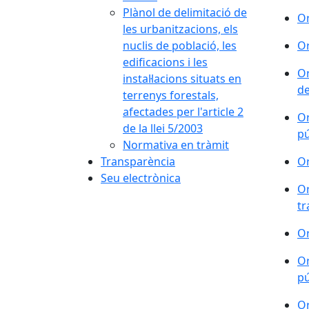
Plànol de delimitació de
Or
les urbanitzacions, els
nuclis de població, les
Or
edificacions i les
Or
instal·lacions situats en
de
terrenys forestals,
afectades per l'article 2
Or
de la llei 5/2003
pú
Normativa en tràmit
Transparència
Or
Seu electrònica
Or
tr
Or
Or
pú
Or