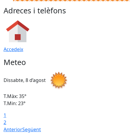
Adreces i telèfons
Accedeix
Meteo
Dissabte, 8 d’agost
D
T.Màx: 35°
T
T.Min: 23°
T
1
2
Anterior
Següent