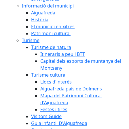
Informació del municipi
Aiguafreda
Història
El municipi en xifres
Patrimoni cultural
Turisme
Turisme de natura
Itineraris a peu i BTT
Capital dels esports de muntanya del
Montseny
Turisme cultural
Llocs d'interès
Aiguafreda país de Dolmens
Mapa del Patrimoni Cultural
d'Aiguafreda
Festes i fires
Visitors Guide
Guia infantil D'Aiguafreda