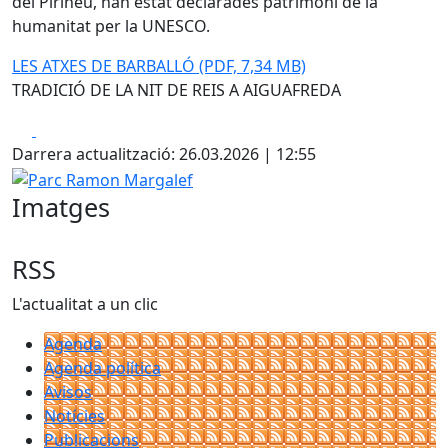
del Pirineu, han estat declarades patrimoni de la
humanitat per la UNESCO.
LES ATXES DE BARBALLÓ (PDF, 7,34 MB)
TRADICIÓ DE LA NIT DE REIS A AIGUAFREDA
Facebook
X
Darrera actualització: 26.03.2026 | 12:55
Parc Ramon Margalef
Imatges
RSS
L'actualitat a un clic
Agenda
Agenda política
Avisos
Notícies
Publicacions