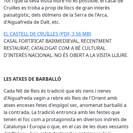
Tot i que la seva visita lliure no és possible, el casal de
Cruïlles es troba a prop de llocs de gran interès
paisatgístic, dels dòlmens de la Serra de l'Arca,
d'Aiguafreda de Dalt, etc.
EL CASTELL DE CRUÏLLES (PDF, 3,56 MB)
CASAL FORTIFICAT BAIXMEDIEVAL, RECENTMENT
RESTAURAT, CATALOGAT COM A BÉ CULTURAL
D'INTERÈS NACIONAL. NO ÉS OBERT A LA VISITA LLIURE.
LES ATXES DE BARBALLÓ
Cada Nit de Reis és tradició que els nens i nenes
d'Aiguafreda vagin a rebre els Reis de l'Orient amb
atxes enceses fetes d'espígol sec, anomenat barballó a
la contrada. La tradició entronca amb les festes que
tenen el foc com a protagonista en diversos indrets de
Catalunya i Europa o que, en el cas de les dues vessants