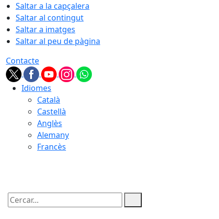
Saltar a la capçalera
Saltar al contingut
Saltar a imatges
Saltar al peu de pàgina
Contacte
Idiomes
Català
Castellà
Anglès
Alemany
Francès
08.08.2026 | 10:24
Cercar: