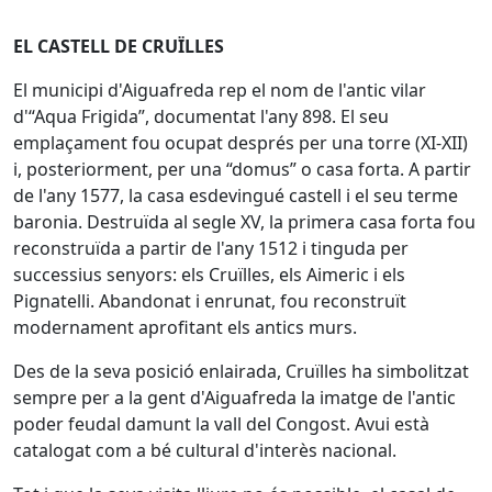
EL CASTELL DE CRUÏLLES
El municipi d'Aiguafreda rep el nom de l'antic vilar
d'“Aqua Frigida”, documentat l'any 898. El seu
emplaçament fou ocupat després per una torre (XI-XII)
i, posteriorment, per una “domus” o casa forta. A partir
de l'any 1577, la casa esdevingué castell i el seu terme
baronia. Destruïda al segle XV, la primera casa forta fou
reconstruïda a partir de l'any 1512 i tinguda per
successius senyors: els Cruïlles, els Aimeric i els
Pignatelli. Abandonat i enrunat, fou reconstruït
modernament aprofitant els antics murs.
Des de la seva posició enlairada, Cruïlles ha simbolitzat
sempre per a la gent d'Aiguafreda la imatge de l'antic
poder feudal damunt la vall del Congost. Avui està
catalogat com a bé cultural d'interès nacional.