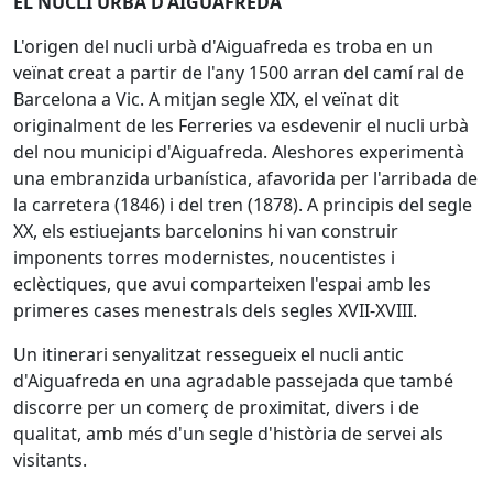
EL NUCLI URBÀ D'AIGUAFREDA
L'origen del nucli urbà d'Aiguafreda es troba en un
veïnat creat a partir de l'any 1500 arran del camí ral de
Barcelona a Vic. A mitjan segle XIX, el veïnat dit
originalment de les Ferreries va esdevenir el nucli urbà
del nou municipi d'Aiguafreda. Aleshores experimentà
una embranzida urbanística, afavorida per l'arribada de
la carretera (1846) i del tren (1878). A principis del segle
XX, els estiuejants barcelonins hi van construir
imponents torres modernistes, noucentistes i
eclèctiques, que avui comparteixen l'espai amb les
primeres cases menestrals dels segles XVII-XVIII.
Un itinerari senyalitzat ressegueix el nucli antic
d'Aiguafreda en una agradable passejada que també
discorre per un comerç de proximitat, divers i de
qualitat, amb més d'un segle d'història de servei als
visitants.