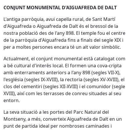
CONJUNT MONUMENTAL D'AIGUAFREDA DE DALT
L'antiga parròquia, avui capella rural, de Sant Martí
d'Aiguafreda o Aiguafreda de Dalt és el bressol de la
nostra població des de l'any 898. El temple fou el centre
de la parròquia d'Aiguafreda fins a finals del segle XIX i
per a moltes persones encara té un alt valor simbòlic.
Actualment, el conjunt monumental està catalogat com
a bé cultural d'interès local. El formen una cova-cripta
amb enterraments anteriors a l'any 898 (segles VII-X),
l'església (segles IX-XVIII), la rectoria (segles XV-XVIII), el
clos del cementiri (segles XII-XVIII) i el comunidor (segle
XVIII), així com les terrasses de conreu situades al seu
entorn.
La seva situació a les portes del Parc Natural del
Montseny, a més, converteix Aiguafreda de Dalt en un
punt de partida ideal per nombroses caminades i