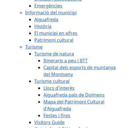
Emergències
Informació del municipi
Aiguafreda
Història
El municipi en xifres
Patrimoni cultural
Turisme
Turisme de natura
Itineraris a peu i BTT
Capital dels esports de muntanya
del Montseny
Turisme cultural
Llocs d'interès
Aiguafreda país de Dolmens
Mapa del Patrimoni Cultural
d'Aiguafreda
Festes i fires
Visitors Guide