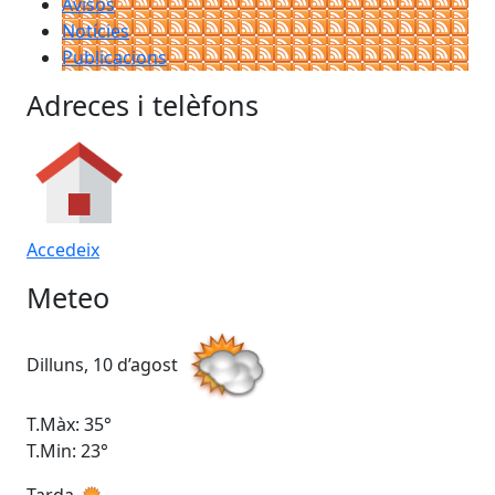
Avisos
Notícies
Publicacions
Adreces i telèfons
Accedeix
Meteo
Dilluns, 10 d’agost
Dim
T.Màx: 35°
T.M
T.Min: 23°
T.M
Tarda
Ta