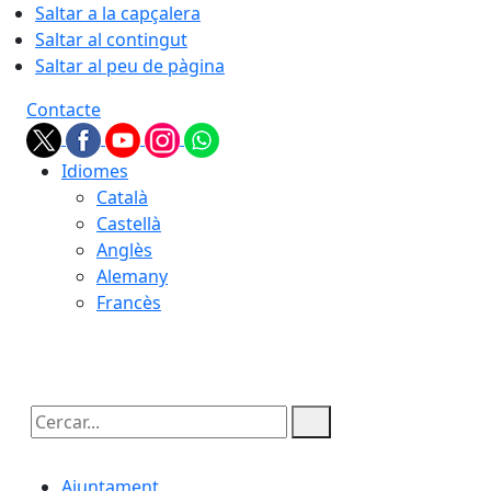
Saltar a la capçalera
Saltar al contingut
Saltar al peu de pàgina
Contacte
Idiomes
Català
Castellà
Anglès
Alemany
Francès
10.08.2026 | 03:21
Cercar:
Ajuntament