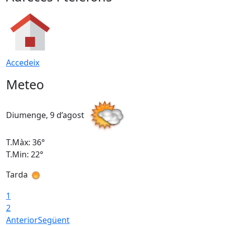
Accedeix
Meteo
Diumenge, 9 d’agost
D
T.Màx: 36°
T
T.Min: 22°
T
Tarda
T
1
2
Anterior
Següent