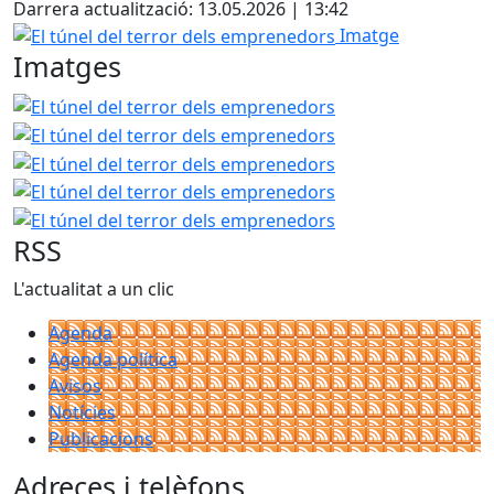
Darrera actualització: 13.05.2026 | 13:42
El túnel del terror dels emprenedors
Imatge
Imatges
El túnel del terror dels emprenedors
El túnel del terro
El túnel del terro
El túnel del terro
El túnel del terro
RSS
L'actualitat a un clic
Agenda
Agenda política
Avisos
Notícies
Publicacions
Adreces i telèfons