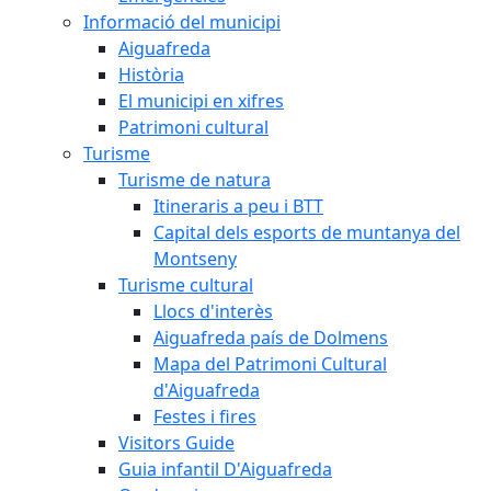
Informació del municipi
Aiguafreda
Història
El municipi en xifres
Patrimoni cultural
Turisme
Turisme de natura
Itineraris a peu i BTT
Capital dels esports de muntanya del
Montseny
Turisme cultural
Llocs d'interès
Aiguafreda país de Dolmens
Mapa del Patrimoni Cultural
d'Aiguafreda
Festes i fires
Visitors Guide
Guia infantil D'Aiguafreda