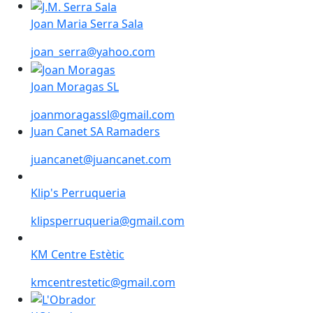
Joan Maria Serra Sala
Joan Maria Serra Sala
joan_serra@yahoo.com
Joan Moragas SL
Joan Moragas SL
joanmoragassl@gmail.com
Juan Canet SA Ramaders
juancanet@juancanet.com
Klip's Perruqueria
Klip's Perruqueria
klipsperruqueria@gmail.com
KM Centre Estètic
KM Centre Estètic
kmcentrestetic@gmail.com
L'Obrador