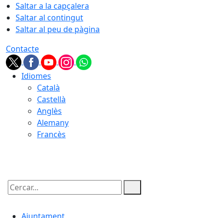
Saltar a la capçalera
Saltar al contingut
Saltar al peu de pàgina
Contacte
Idiomes
Català
Castellà
Anglès
Alemany
Francès
06.08.2026 | 20:31
Cercar:
Ajuntament