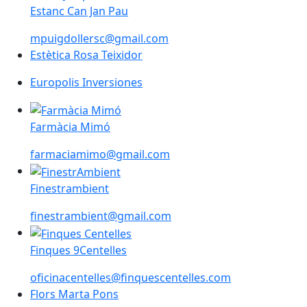
Estanc Can Jan Pau
mpuigdollersc@gmail.com
Estètica Rosa Teixidor
Europolis Inversiones
Farmàcia Mimó
Farmàcia Mimó
farmaciamimo@gmail.com
Finestrambient
Finestrambient
finestrambient@gmail.com
Finques 9Centelles
Finques 9Centelles
oficinacentelles@finquescentelles.com
Flors Marta Pons