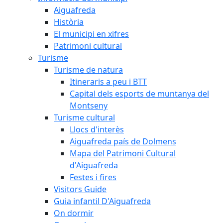
Aiguafreda
Història
El municipi en xifres
Patrimoni cultural
Turisme
Turisme de natura
Itineraris a peu i BTT
Capital dels esports de muntanya del
Montseny
Turisme cultural
Llocs d'interès
Aiguafreda país de Dolmens
Mapa del Patrimoni Cultural
d'Aiguafreda
Festes i fires
Visitors Guide
Guia infantil D'Aiguafreda
On dormir