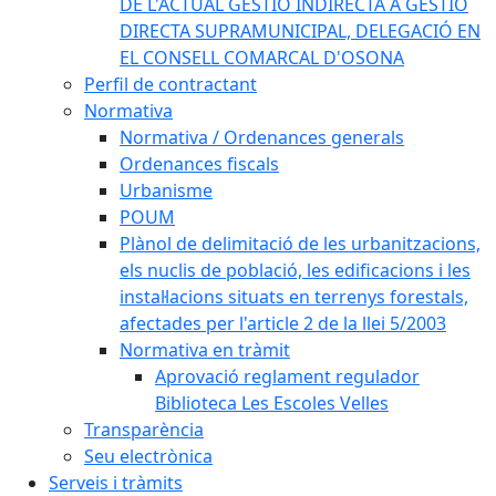
DE L'ACTUAL GESTIÓ INDIRECTA A GESTIÓ
DIRECTA SUPRAMUNICIPAL, DELEGACIÓ EN
EL CONSELL COMARCAL D'OSONA
Perfil de contractant
Normativa
Normativa / Ordenances generals
Ordenances fiscals
Urbanisme
POUM
Plànol de delimitació de les urbanitzacions,
els nuclis de població, les edificacions i les
instal·lacions situats en terrenys forestals,
afectades per l'article 2 de la llei 5/2003
Normativa en tràmit
Aprovació reglament regulador
Biblioteca Les Escoles Velles
Transparència
Seu electrònica
Serveis i tràmits