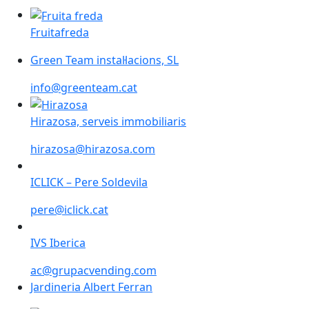
Fruitafreda
Fruitafreda
Green Team instal·lacions, SL
info@greenteam.cat
Hirazosa, serveis immobiliaris
Hirazosa, serveis immobiliaris
hirazosa@hirazosa.com
ICLICK – Pere Soldevila
ICLICK – Pere Soldevila
pere@iclick.cat
IVS Iberica
IVS Iberica
ac@grupacvending.com
Jardineria Albert Ferran