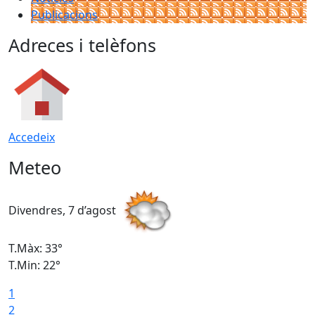
Publicacions
Adreces i telèfons
Accedeix
Meteo
Divendres, 7 d’agost
D
T.Màx: 33°
T
T.Min: 22°
T
1
2