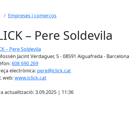
Empreses i comerços
LICK – Pere Soldevila
 – Pere Soldevila
Mossèn Jacint Verdaguer, 5 - 08591 Aiguafreda - Barcelona
èfon:
608 690 269
eça electrònica:
pere@iclick.cat
c web:
www.iclick.cat
cebook
X
a actualització: 3.09.2025 | 11:36