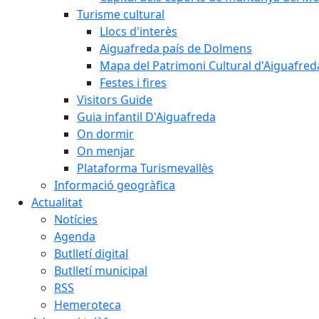
Turisme cultural
Llocs d'interès
Aiguafreda país de Dolmens
Mapa del Patrimoni Cultural d'Aiguafred
Festes i fires
Visitors Guide
Guia infantil D'Aiguafreda
On dormir
On menjar
Plataforma Turismevallès
Informació geogràfica
Actualitat
Notícies
Agenda
Butlletí digital
Butlletí municipal
RSS
Hemeroteca