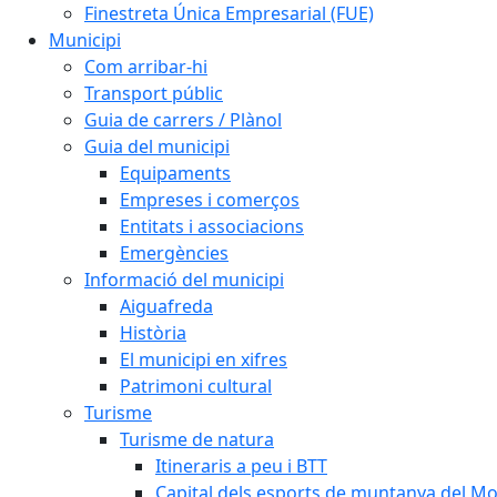
Finestreta Única Empresarial (FUE)
Municipi
Com arribar-hi
Transport públic
Guia de carrers / Plànol
Guia del municipi
Equipaments
Empreses i comerços
Entitats i associacions
Emergències
Informació del municipi
Aiguafreda
Història
El municipi en xifres
Patrimoni cultural
Turisme
Turisme de natura
Itineraris a peu i BTT
Capital dels esports de muntanya del M