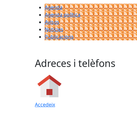
Agenda
Agenda política
Avisos
Notícies
Publicacions
Adreces i telèfons
Accedeix