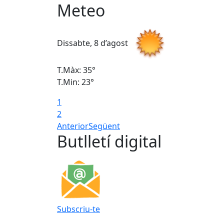
Meteo
Dissabte, 8 d’agost
T.Màx: 35°
T.Min: 23°
1
2
Anterior
Següent
Butlletí digital
Subscriu-te