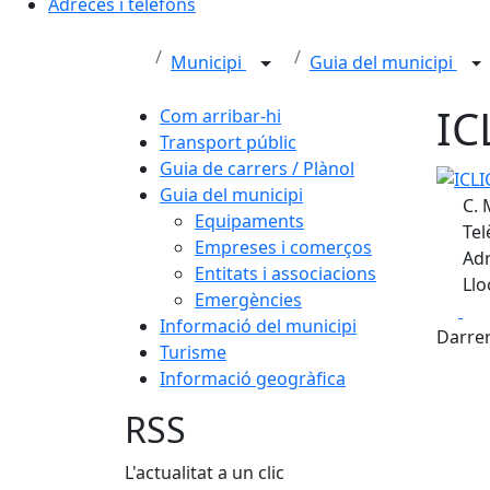
Adreces i telèfons
Municipi
Guia del municipi
IC
Com arribar-hi
Transport públic
Guia de carrers / Plànol
ICLICK
Guia del municipi
C. 
Equipaments
Tel
Empreses i comerços
Adr
Entitats i associacions
Llo
Emergències
Fa
Informació del municipi
Darrer
Turisme
Informació geogràfica
RSS
L'actualitat a un clic