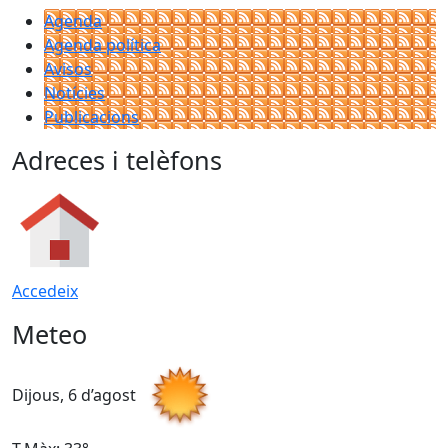
Agenda
Agenda política
Avisos
Notícies
Publicacions
Adreces i telèfons
Accedeix
Meteo
Dijous, 6 d’agost
D