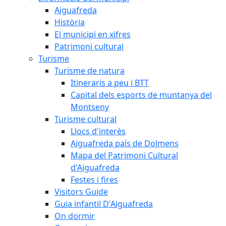
Aiguafreda
Història
El municipi en xifres
Patrimoni cultural
Turisme
Turisme de natura
Itineraris a peu i BTT
Capital dels esports de muntanya del
Montseny
Turisme cultural
Llocs d'interès
Aiguafreda país de Dolmens
Mapa del Patrimoni Cultural
d'Aiguafreda
Festes i fires
Visitors Guide
Guia infantil D'Aiguafreda
On dormir