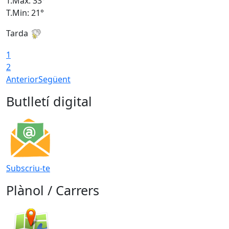
T.Màx: 33°
T
T.Min: 21°
T
Tarda
T
1
2
Anterior
Següent
Butlletí digital
Subscriu-te
Plànol / Carrers