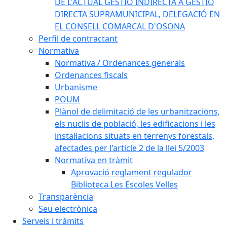
DE L'ACTUAL GESTIÓ INDIRECTA A GESTIÓ
DIRECTA SUPRAMUNICIPAL, DELEGACIÓ EN
EL CONSELL COMARCAL D'OSONA
Perfil de contractant
Normativa
Normativa / Ordenances generals
Ordenances fiscals
Urbanisme
POUM
Plànol de delimitació de les urbanitzacions,
els nuclis de població, les edificacions i les
instal·lacions situats en terrenys forestals,
afectades per l'article 2 de la llei 5/2003
Normativa en tràmit
Aprovació reglament regulador
Biblioteca Les Escoles Velles
Transparència
Seu electrònica
Serveis i tràmits