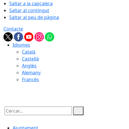
Saltar a la capçalera
Saltar al contingut
Saltar al peu de pàgina
Contacte
Idiomes
Català
Castellà
Anglès
Alemany
Francès
06.08.2026 | 08:09
Cercar:
Ajuntament