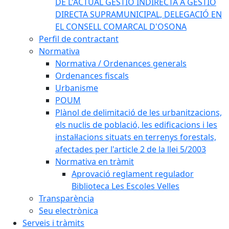
DE L'ACTUAL GESTIÓ INDIRECTA A GESTIÓ
DIRECTA SUPRAMUNICIPAL, DELEGACIÓ EN
EL CONSELL COMARCAL D'OSONA
Perfil de contractant
Normativa
Normativa / Ordenances generals
Ordenances fiscals
Urbanisme
POUM
Plànol de delimitació de les urbanitzacions,
els nuclis de població, les edificacions i les
instal·lacions situats en terrenys forestals,
afectades per l'article 2 de la llei 5/2003
Normativa en tràmit
Aprovació reglament regulador
Biblioteca Les Escoles Velles
Transparència
Seu electrònica
Serveis i tràmits