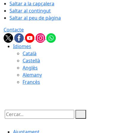
Saltar a la capçalera
Saltar al contingut
Saltar al peu de pàgina
Contacte
Idiomes
Català
Castellà
Anglès
Alemany
Francès
06.08.2026 | 17:55
Cercar:
Ajuntament