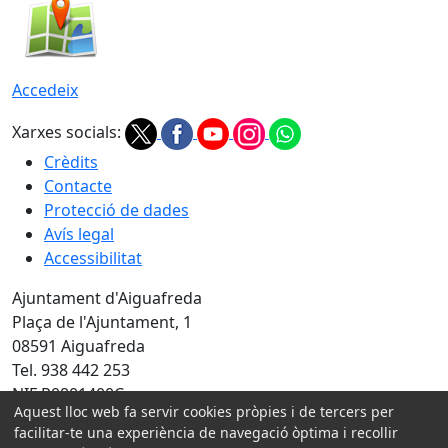
Accedeix
Xarxes socials:
Crèdits
Contacte
Protecció de dades
Avís legal
Accessibilitat
Ajuntament d'Aiguafreda
Plaça de l'Ajuntament, 1
08591 Aiguafreda
Tel. 938 442 253
NIF P0801400C
Aquest lloc web fa servir cookies pròpies i de tercers per
facilitar-te una experiència de navegació òptima i recollir
Amb la col·laboració de: