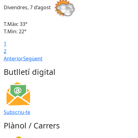
Divendres, 7 d’agost
D
T.Màx: 33°
T
T.Min: 22°
T
1
2
Anterior
Següent
Butlletí digital
Subscriu-te
Plànol / Carrers