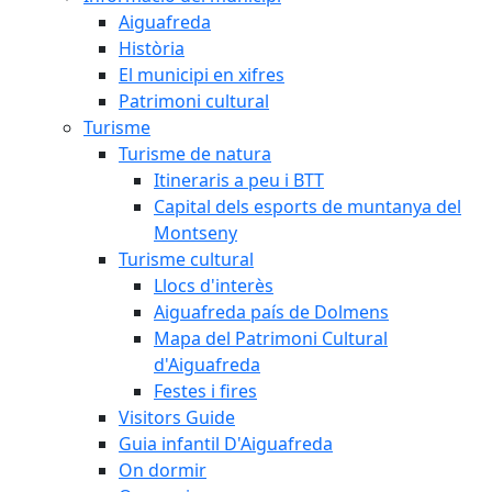
Aiguafreda
Història
El municipi en xifres
Patrimoni cultural
Turisme
Turisme de natura
Itineraris a peu i BTT
Capital dels esports de muntanya del
Montseny
Turisme cultural
Llocs d'interès
Aiguafreda país de Dolmens
Mapa del Patrimoni Cultural
d'Aiguafreda
Festes i fires
Visitors Guide
Guia infantil D'Aiguafreda
On dormir