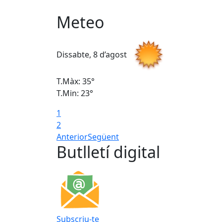
Meteo
Dissabte, 8 d’agost
T.Màx: 35°
T.Min: 23°
1
2
Anterior
Següent
Butlletí digital
Subscriu-te