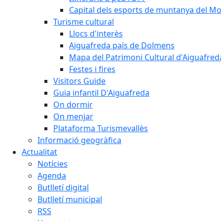
Capital dels esports de muntanya del M
Turisme cultural
Llocs d'interès
Aiguafreda país de Dolmens
Mapa del Patrimoni Cultural d'Aiguafred
Festes i fires
Visitors Guide
Guia infantil D'Aiguafreda
On dormir
On menjar
Plataforma Turismevallès
Informació geogràfica
Actualitat
Notícies
Agenda
Butlletí digital
Butlletí municipal
RSS