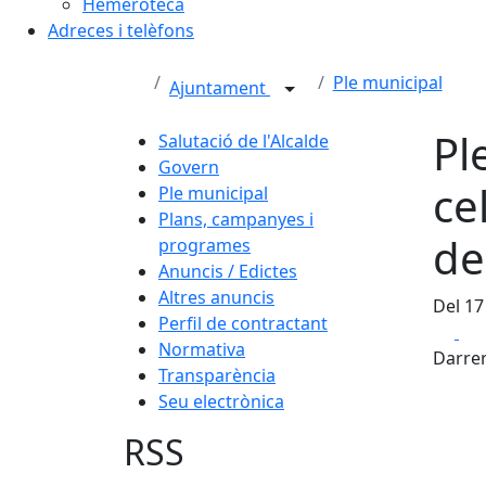
Hemeroteca
Adreces i telèfons
Ple municipal
Ajuntament
Pl
Salutació de l'Alcalde
Govern
ce
Ple municipal
Plans, campanyes i
de
programes
Anuncis / Edictes
Altres anuncis
Del 17
Perfil de contractant
Fa
Normativa
Darrer
Transparència
Seu electrònica
RSS