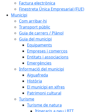
Factura electrònica
Finestreta Única Empresarial (FUE)
Municipi
Com arribar-hi
Transport públic
Guia de carrers / Plànol
Guia del municipi
Equipaments
Empreses i comerços
Entitats i associacions
Emergències
Informació del municipi
Aiguafreda
Història
El municipi en xifres
Patrimoni cultural
Turisme
Turisme de natura
Itineraris a peu i BTT