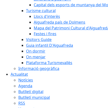
Capital dels esports de muntanya del M
Turisme cultural
Llocs d'interès
Aiguafreda país de Dolmens
Mapa del Patrimoni Cultural d'Aiguafred
Festes i fires
Visitors Guide
Guia infantil D'Aiguafreda
On dormir
On menjar
Plataforma Turismevallès
Informació geogràfica
Actualitat
Notícies
Agenda
Butlletí digital
Butlletí municipal
RSS