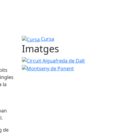
Cursa
Cursa
Imatges
Circuit Aiguafreda de Dalt
Montseny de Ponent
bits
Cingles
a la
 van
l.
rg de