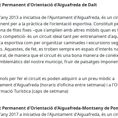
it Permanent d'Orientació d'Aiguafreda de Dalt
l'any 2013 a iniciativa de l'Ajuntament d'Aiguafreda, és un ci
ent per a la pràctica de l'orientació esportiva. Constituït p
na de fites fixes –que s'amplien amb altres mòbils quan es 
o competició- és un circuit ideal tant per entrenament d'aq
ca esportiva com per organitzar caminades i excursions seg
tes. Aquestes, de fet, es troben sempre en espais d'interès n
ural, de manera que el circuit és una bona manera de conèi
emblemàtics del nostre municipi, fruir de paisatges imponen
ànols per fer el circuit es poden adquirir a un preu mòdic a
tament d'Aiguafreda (horaris d'oficina entre setmana) i a l'O
rmació Turística (caps de setmana)
it Permanent d'Orientació d'Aiguafreda-Montseny de Po
l'any 2017 a iniciativa de l'Ajuntament d'Aiguafreda, és un ci