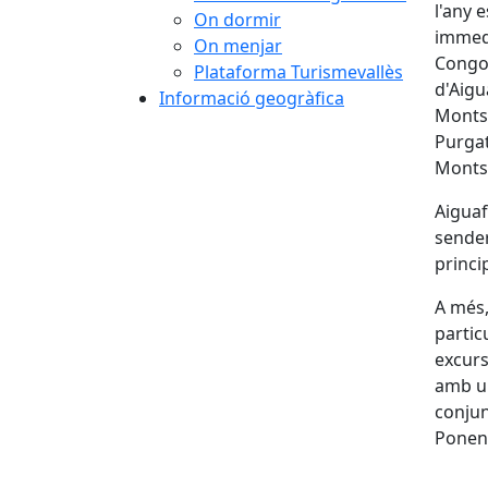
l'any 
On dormir
immedi
On menjar
Congos
Plataforma Turismevallès
d'Aigu
Informació geogràfica
Montse
Purgat
Montse
Aiguaf
sender
princi
A més,
partic
excurs
amb un
conjun
Ponen