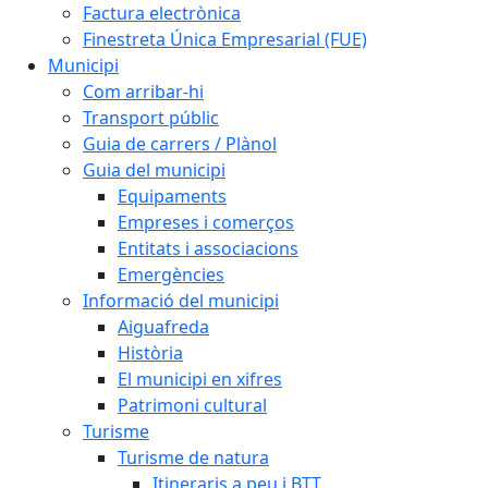
Factura electrònica
Finestreta Única Empresarial (FUE)
Municipi
Com arribar-hi
Transport públic
Guia de carrers / Plànol
Guia del municipi
Equipaments
Empreses i comerços
Entitats i associacions
Emergències
Informació del municipi
Aiguafreda
Història
El municipi en xifres
Patrimoni cultural
Turisme
Turisme de natura
Itineraris a peu i BTT