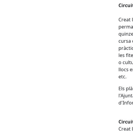
Circu
Creat 
perman
quinze
cursa 
pràcti
les fi
o cult
llocs 
etc.
Els pl
l'Ajun
d'Info
Circu
Creat 