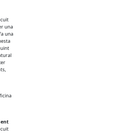
rcuit
er una
fa una
uesta
uint
atural
xer
ts,
ficina
nent
rcuit