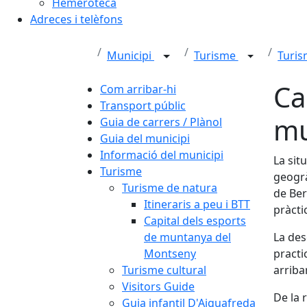
Hemeroteca
Adreces i telèfons
Municipi
Turisme
Turis
Ca
Com arribar-hi
Transport públic
mu
Guia de carrers / Plànol
Guia del municipi
Informació del municipi
La sit
Turisme
geogrà
Turisme de natura
de Ber
Itineraris a peu i BTT
pràcti
Capital dels esports
de muntanya del
La des
Montseny
practi
Turisme cultural
arriba
Visitors Guide
De la 
Guia infantil D'Aiguafreda