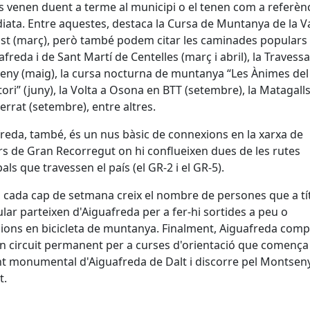
es venen duent a terme al municipi o el tenen com a referèn
ata. Entre aquestes, destaca la Cursa de Muntanya de la Va
t (març), però també podem citar les caminades populars
afreda i de Sant Martí de Centelles (març i abril), la Travessa
ny (maig), la cursa nocturna de muntanya “Les Ànimes del
ori” (juny), la Volta a Osona en BTT (setembre), la Matagalls
rrat (setembre), entre altres.
reda, també, és un nus bàsic de connexions en la xarxa de
s de Gran Recorregut on hi conflueixen dues de les rutes
pals que travessen el país (el GR-2 i el GR-5).
 cada cap de setmana creix el nombre de persones que a tí
ular parteixen d'Aiguafreda per a fer-hi sortides a peu o
ions en bicicleta de muntanya. Finalment, Aiguafreda comp
 circuit permanent per a curses d'orientació que comença 
t monumental d'Aiguafreda de Dalt i discorre pel Montsen
t.