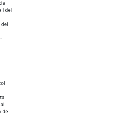
cia
ll del
 del
-
tol
ta
al
y de