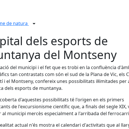
me de natura
pital dels esports de
ntanya del Montseny
uació del municipi i el fet que es trobi en la confluència d'àm
fics tan contrastats com són el sud de la Plana de Vic, els 
tí i el Montseny, confereix unes possibilitats il·limitades per 
ca dels esports de muntanya.
coberta d'aquestes possibilitats té l'origen en els primers
cants de l'excursionisme científic que, a finals del segle XIX,
r al municipi mercès especialment a l'arribada del ferrocarri
realitat actual n'és mostra el calendari d'activitats que al lla