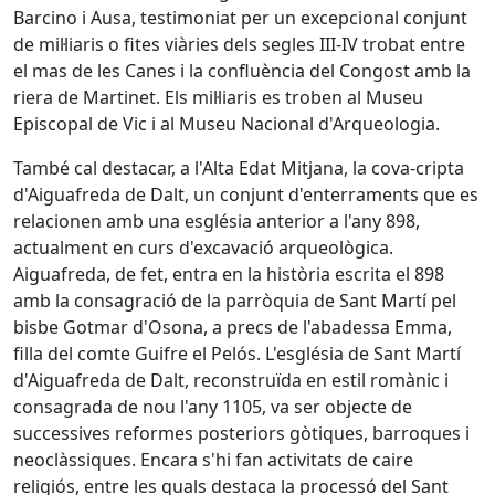
Barcino i Ausa, testimoniat per un excepcional conjunt
de mil·liaris o fites viàries dels segles III-IV trobat entre
el mas de les Canes i la confluència del Congost amb la
riera de Martinet. Els mil·liaris es troben al Museu
Episcopal de Vic i al Museu Nacional d'Arqueologia.
També cal destacar, a l'Alta Edat Mitjana, la cova-cripta
d'Aiguafreda de Dalt, un conjunt d'enterraments que es
relacionen amb una església anterior a l'any 898,
actualment en curs d'excavació arqueològica.
Aiguafreda, de fet, entra en la història escrita el 898
amb la consagració de la parròquia de Sant Martí pel
bisbe Gotmar d'Osona, a precs de l'abadessa Emma,
filla del comte Guifre el Pelós. L'església de Sant Martí
d'Aiguafreda de Dalt, reconstruïda en estil romànic i
consagrada de nou l'any 1105, va ser objecte de
successives reformes posteriors gòtiques, barroques i
neoclàssiques. Encara s'hi fan activitats de caire
religiós, entre les quals destaca la processó del Sant