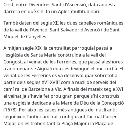
Crist, entre Divendres Sant i l'Ascensió, data aquesta
darrera en què s'hi fa un Aplec multitudinari.
També daten del segle XII les dues capelles romàniques
de la vall de l'Avencó: Sant Salvador d'Avencó i de Sant
Miquel de Canyelles.
A mitjan segle XIX, la centralitat parroquial passà a
l'església de Santa Maria construïda a la vall del
Congost, al veïnat de les Ferreries, que passà aleshores
a anomenar-se Aiguafreda i esdevingué el nucli urbà. El
veïnat de les Ferreries es va desenvolupar sobretot a
partir dels segles XVI-XVIII com a nucli de serveis del
camí ral de Barcelona a Vic. A finals del mateix segle XVI
el veïnat ja s'havia fet prou gran perquè s'hi construís
una església dedicada a la Mare de Déu de la Concepció
(1678). Per això les cases més antigues del nucli antic
segueixen l'antic camí ral, configurant l'actual Carrer
Major, on es troben tant la Plaça Major i la Plaça de