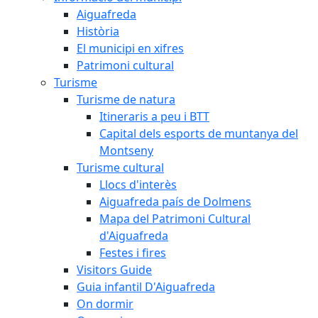
Aiguafreda
Història
El municipi en xifres
Patrimoni cultural
Turisme
Turisme de natura
Itineraris a peu i BTT
Capital dels esports de muntanya del
Montseny
Turisme cultural
Llocs d'interès
Aiguafreda país de Dolmens
Mapa del Patrimoni Cultural
d'Aiguafreda
Festes i fires
Visitors Guide
Guia infantil D'Aiguafreda
On dormir