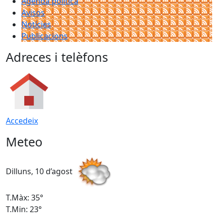
Agenda política
Avisos
Notícies
Publicacions
Adreces i telèfons
Accedeix
Meteo
Dilluns, 10 d’agost
D
T.Màx: 35°
T
T.Min: 23°
T