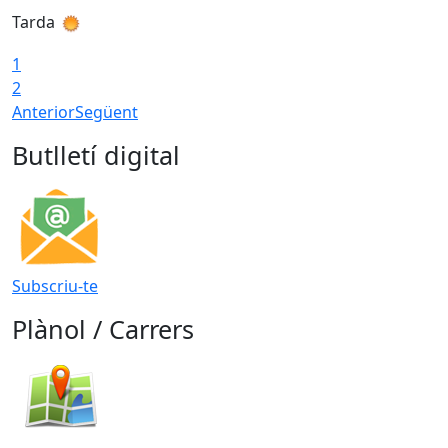
Tarda
T
1
2
Anterior
Següent
Butlletí digital
Subscriu-te
Plànol / Carrers