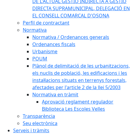
DE L'ACTUAL GESTIÓ INDIRECTA A GESTIÓ
DIRECTA SUPRAMUNICIPAL, DELEGACIÓ EN
EL CONSELL COMARCAL D'OSONA
Perfil de contractant
Normativa
Normativa / Ordenances generals
Ordenances fiscals
Urbanisme
POUM
Plànol de delimitació de les urbanitzacions,
els nuclis de població, les edificacions i les
instal·lacions situats en terrenys forestals,
afectades per l'article 2 de la llei 5/2003
Normativa en tràmit
Aprovació reglament regulador
Biblioteca Les Escoles Velles
Transparència
Seu electrònica
Serveis i tràmits