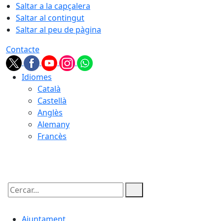
Saltar a la capçalera
Saltar al contingut
Saltar al peu de pàgina
Contacte
Idiomes
Català
Castellà
Anglès
Alemany
Francès
10.08.2026 | 07:35
Cercar:
Ajuntament