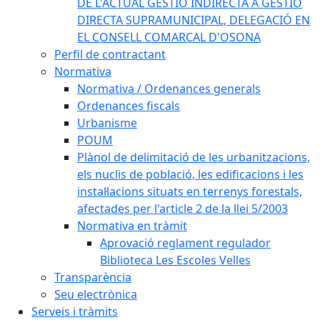
DE L'ACTUAL GESTIÓ INDIRECTA A GESTIÓ
DIRECTA SUPRAMUNICIPAL, DELEGACIÓ EN
EL CONSELL COMARCAL D'OSONA
Perfil de contractant
Normativa
Normativa / Ordenances generals
Ordenances fiscals
Urbanisme
POUM
Plànol de delimitació de les urbanitzacions,
els nuclis de població, les edificacions i les
instal·lacions situats en terrenys forestals,
afectades per l'article 2 de la llei 5/2003
Normativa en tràmit
Aprovació reglament regulador
Biblioteca Les Escoles Velles
Transparència
Seu electrònica
Serveis i tràmits