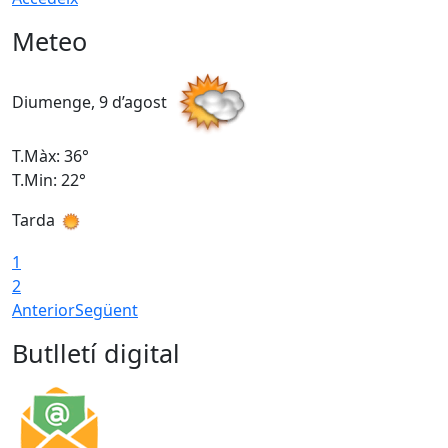
Meteo
Diumenge, 9 d’agost
D
T.Màx: 36°
T
T.Min: 22°
T
Tarda
T
1
2
Anterior
Següent
Butlletí digital