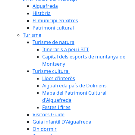
Aiguafreda
Història
El municipi en xifres
Patrimoni cultural
Turisme
Turisme de natura
Itineraris a peu i BTT
Capital dels esports de muntanya del
Montseny
Turisme cultural
Llocs d'interès
Aiguafreda país de Dolmens
Mapa del Patrimoni Cultural
d'Aiguafreda
Festes i fires
Visitors Guide
Guia infantil D'Aiguafreda
On dormir