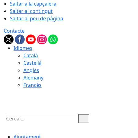
Saltar a la capçalera
Saltar al contingut
Saltar al peu de pàgina
Contacte
Idiomes
Català
Castellà
Anglès
Alemany
Francès
08.08.2026 | 21:22
Cercar:
Ajuntament