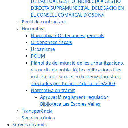
DE L'ACTUAL GESTIÓ INDIRECTA A GESTIÓ
DIRECTA SUPRAMUNICIPAL, DELEGACIÓ EN
EL CONSELL COMARCAL D'OSONA
Perfil de contractant
Normativa
Normativa / Ordenances generals
Ordenances fiscals
Urbanisme
POUM
Plànol de delimitació de les urbanitzacions,
els nuclis de població, les edificacions i les
instal·lacions situats en terrenys forestals,
afectades per l'article 2 de la llei 5/2003
Normativa en tràmit
Aprovació reglament regulador
Biblioteca Les Escoles Velles
Transparència
Seu electrònica
Serveis i tràmits