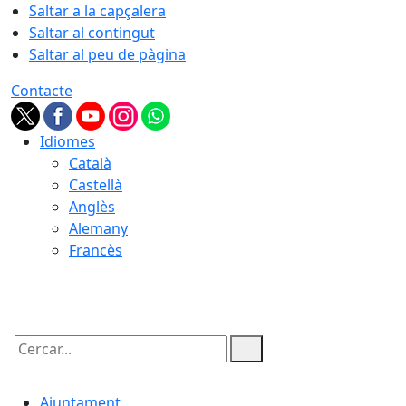
Saltar a la capçalera
Saltar al contingut
Saltar al peu de pàgina
Contacte
Idiomes
Català
Castellà
Anglès
Alemany
Francès
08.08.2026 | 18:58
Cercar:
Ajuntament