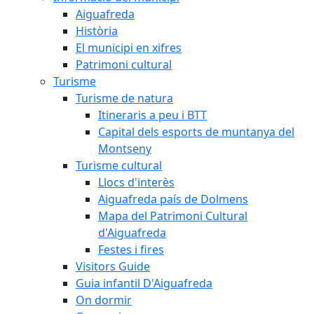
Aiguafreda
Història
El municipi en xifres
Patrimoni cultural
Turisme
Turisme de natura
Itineraris a peu i BTT
Capital dels esports de muntanya del
Montseny
Turisme cultural
Llocs d'interès
Aiguafreda país de Dolmens
Mapa del Patrimoni Cultural
d'Aiguafreda
Festes i fires
Visitors Guide
Guia infantil D'Aiguafreda
On dormir