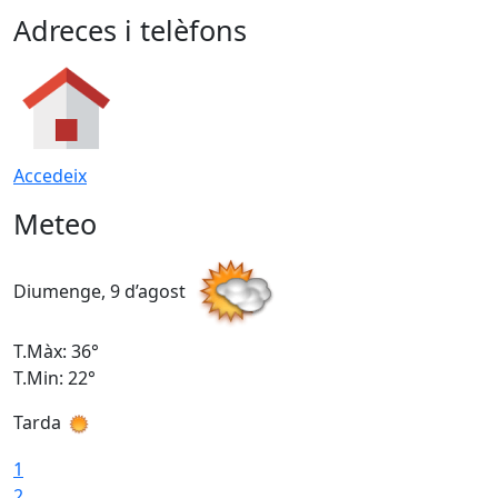
Adreces i telèfons
Accedeix
Meteo
Diumenge, 9 d’agost
D
T.Màx: 36°
T
T.Min: 22°
T
Tarda
T
1
2