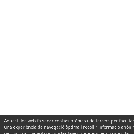
Aquest lloc web fa servir cookies pròpies i de tercers per facilitar
una experiència de navegació òptima i recollir informació anòn
per millorar i adaptar-nos a les teves preferències i pautes de