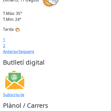
Dimarts, 11 d’agost
D
T.Màx: 35°
T
T.Min: 24°
T
Tarda
T
1
2
Anterior
Següent
Butlletí digital
Subscriu-te
Plànol / Carrers