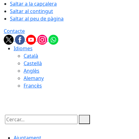
Saltar a la capçalera
Saltar al contingut
Saltar al peu de pàgina
Contacte
Idiomes
Català
Castellà
Anglès
Alemany
Francès
10.08.2026 | 19:57
Cercar:
Ajuntament