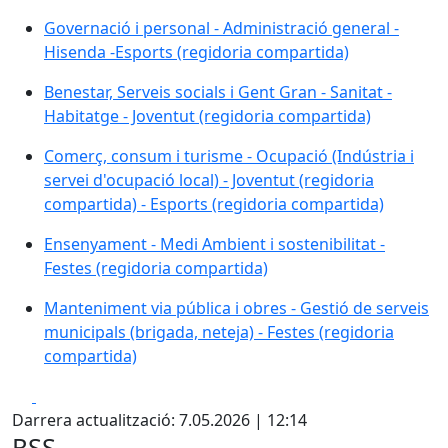
Governació i personal - Administració general - Hisen
Governació i personal - Administració general -
Hisenda -Esports (regidoria compartida)
Benestar, Serveis socials i Gent Gran - Sanitat - Habit
Benestar, Serveis socials i Gent Gran - Sanitat -
Habitatge - Joventut (regidoria compartida)
Comerç, consum i turisme - Ocupació (Indústria i serve
Comerç, consum i turisme - Ocupació (Indústria i
servei d'ocupació local) - Joventut (regidoria
compartida) - Esports (regidoria compartida)
Ensenyament - Medi Ambient i sostenibilitat - Festes 
Ensenyament - Medi Ambient i sostenibilitat -
Festes (regidoria compartida)
Manteniment via pública i obres - Gestió de serveis mu
Manteniment via pública i obres - Gestió de serveis
municipals (brigada, neteja) - Festes (regidoria
compartida)
Facebook
X
Darrera actualització: 7.05.2026 | 12:14
RSS