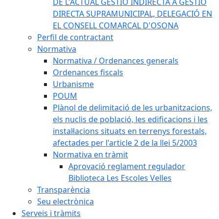
DE L'ACTUAL GESTIÓ INDIRECTA A GESTIÓ
DIRECTA SUPRAMUNICIPAL, DELEGACIÓ EN
EL CONSELL COMARCAL D'OSONA
Perfil de contractant
Normativa
Normativa / Ordenances generals
Ordenances fiscals
Urbanisme
POUM
Plànol de delimitació de les urbanitzacions,
els nuclis de població, les edificacions i les
instal·lacions situats en terrenys forestals,
afectades per l'article 2 de la llei 5/2003
Normativa en tràmit
Aprovació reglament regulador
Biblioteca Les Escoles Velles
Transparència
Seu electrònica
Serveis i tràmits