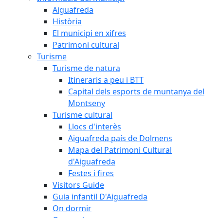
Aiguafreda
Història
El municipi en xifres
Patrimoni cultural
Turisme
Turisme de natura
Itineraris a peu i BTT
Capital dels esports de muntanya del
Montseny
Turisme cultural
Llocs d'interès
Aiguafreda país de Dolmens
Mapa del Patrimoni Cultural
d'Aiguafreda
Festes i fires
Visitors Guide
Guia infantil D'Aiguafreda
On dormir