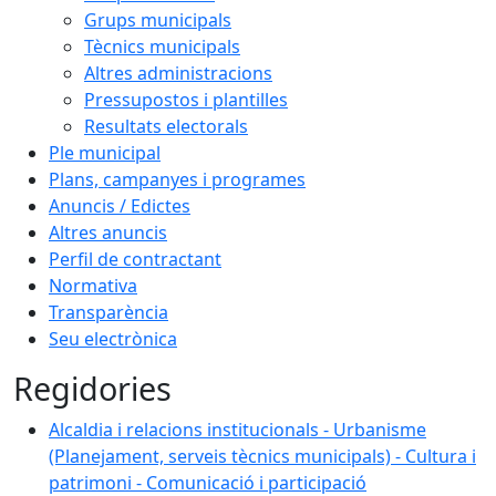
Grups municipals
Tècnics municipals
Altres administracions
Pressupostos i plantilles
Resultats electorals
Ple municipal
Plans, campanyes i programes
Anuncis / Edictes
Altres anuncis
Perfil de contractant
Normativa
Transparència
Seu electrònica
Regidories
Alcaldia i relacions institucionals - Urbanisme (Planej
Alcaldia i relacions institucionals - Urbanisme
(Planejament, serveis tècnics municipals) - Cultura i
patrimoni - Comunicació i participació