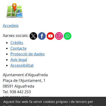
Accedeix
Xarxes socials:
Crèdits
Contacte
Protecció de dades
Avís legal
Accessibilitat
Ajuntament d'Aiguafreda
Plaça de l'Ajuntament, 1
08591 Aiguafreda
Tel. 938 442 253
NIF P0801400C
Aquest lloc web fa servir cookies pròpies i de tercers per