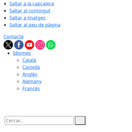
Saltar a la capçalera
Saltar al contingut
Saltar a imatges
Saltar al peu de pàgina
Contacte
Idiomes
Català
Castellà
Anglès
Alemany
Francès
09.08.2026 | 13:07
Cercar: