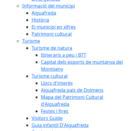
Informació del municipi
Aiguafreda
Història
El municipi en xifres
Patrimoni cultural
Turisme
Turisme de natura
Itineraris a peu i BTT
Capital dels esports de muntanya del
Montseny
Turisme cultural
Llocs d'interès
Aiguafreda país de Dolmens
Mapa del Patrimoni Cultural
d'Aiguafreda
Festes i fires
Visitors Guide
Guia infantil D'Aiguafreda