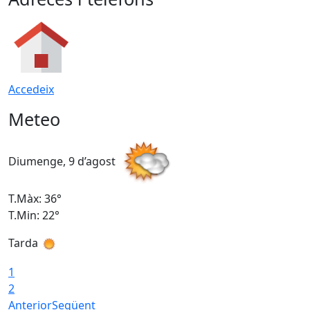
Accedeix
Meteo
Diumenge, 9 d’agost
D
T.Màx: 36°
T
T.Min: 22°
T
Tarda
T
1
2
Anterior
Següent