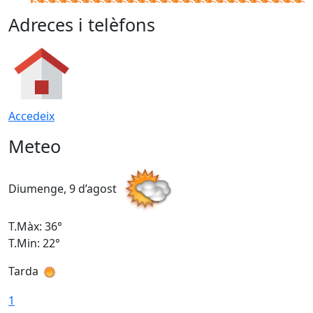
Adreces i telèfons
Accedeix
Meteo
Diumenge, 9 d’agost
D
T.Màx: 36°
T
T.Min: 22°
T
Tarda
T
1