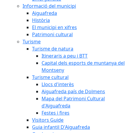
Informació del municipi
Aiguafreda
Història
El municipi en xifres
Patrimoni cultural
Turisme
Turisme de natura
Itineraris a peu i BTT
Capital dels esports de muntanya del
Montseny
Turisme cultural
Llocs d'interès
Aiguafreda país de Dolmens
Mapa del Patrimoni Cultural
d'Aiguafreda
Festes i fires
Visitors Guide
Guia infantil D'Aiguafreda