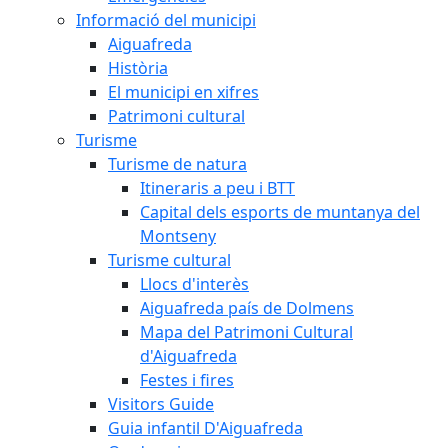
Informació del municipi
Aiguafreda
Història
El municipi en xifres
Patrimoni cultural
Turisme
Turisme de natura
Itineraris a peu i BTT
Capital dels esports de muntanya del
Montseny
Turisme cultural
Llocs d'interès
Aiguafreda país de Dolmens
Mapa del Patrimoni Cultural
d'Aiguafreda
Festes i fires
Visitors Guide
Guia infantil D'Aiguafreda