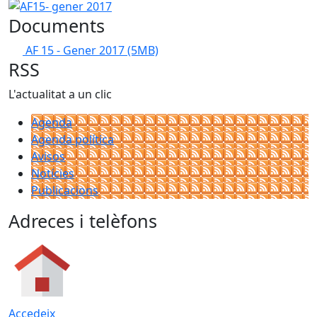
AF15- gener 2017
Documents
AF 15 - Gener 2017
(5MB)
RSS
L'actualitat a un clic
Agenda
Agenda política
Avisos
Notícies
Publicacions
Adreces i telèfons
Accedeix