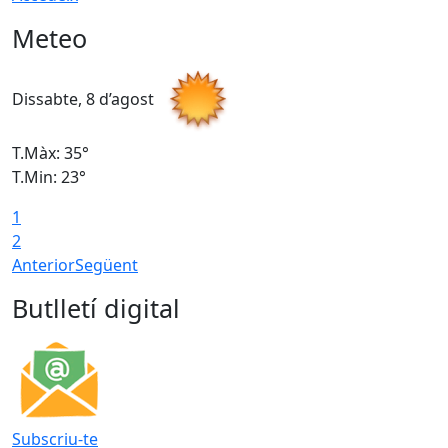
Meteo
Dissabte, 8 d’agost
D
T.Màx: 35°
T
T.Min: 23°
T
1
2
Anterior
Següent
Butlletí digital
Subscriu-te