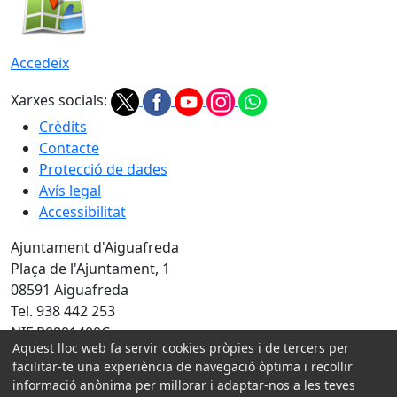
Accedeix
Xarxes socials:
Crèdits
Contacte
Protecció de dades
Avís legal
Accessibilitat
Ajuntament d'Aiguafreda
Plaça de l'Ajuntament, 1
08591 Aiguafreda
Tel. 938 442 253
NIF P0801400C
Aquest lloc web fa servir cookies pròpies i de tercers per
facilitar-te una experiència de navegació òptima i recollir
Amb la col·laboració de:
informació anònima per millorar i adaptar-nos a les teves