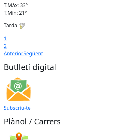
T.Màx: 33°
T
T.Min: 21°
T
Tarda
T
1
2
Anterior
Següent
Butlletí digital
Subscriu-te
Plànol / Carrers