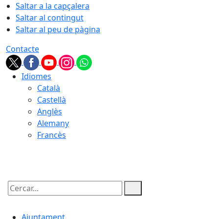
Saltar a la capçalera
Saltar al contingut
Saltar al peu de pàgina
Contacte
Idiomes
Català
Castellà
Anglès
Alemany
Francès
06.08.2026 | 07:30
Cercar:
Ajuntament