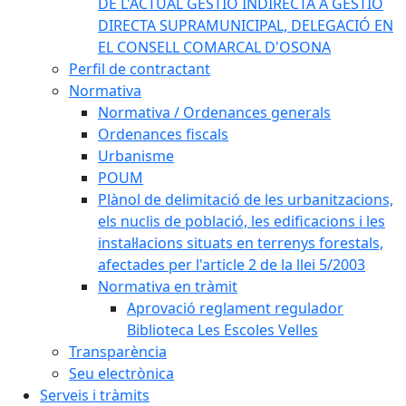
DE L'ACTUAL GESTIÓ INDIRECTA A GESTIÓ
DIRECTA SUPRAMUNICIPAL, DELEGACIÓ EN
EL CONSELL COMARCAL D'OSONA
Perfil de contractant
Normativa
Normativa / Ordenances generals
Ordenances fiscals
Urbanisme
POUM
Plànol de delimitació de les urbanitzacions,
els nuclis de població, les edificacions i les
instal·lacions situats en terrenys forestals,
afectades per l'article 2 de la llei 5/2003
Normativa en tràmit
Aprovació reglament regulador
Biblioteca Les Escoles Velles
Transparència
Seu electrònica
Serveis i tràmits