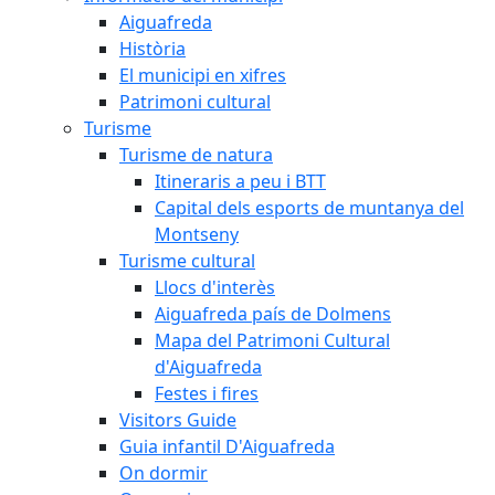
Aiguafreda
Història
El municipi en xifres
Patrimoni cultural
Turisme
Turisme de natura
Itineraris a peu i BTT
Capital dels esports de muntanya del
Montseny
Turisme cultural
Llocs d'interès
Aiguafreda país de Dolmens
Mapa del Patrimoni Cultural
d'Aiguafreda
Festes i fires
Visitors Guide
Guia infantil D'Aiguafreda
On dormir