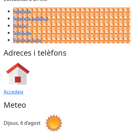
Agenda
Agenda política
Avisos
Notícies
Publicacions
Adreces i telèfons
Accedeix
Meteo
Dijous, 6 d’agost
D