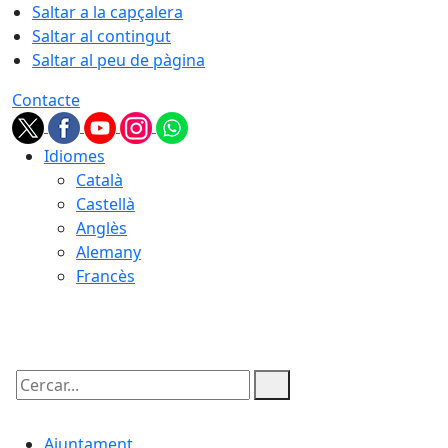
Saltar a la capçalera
Saltar al contingut
Saltar al peu de pàgina
Contacte
Idiomes
Català
Castellà
Anglès
Alemany
Francès
09.08.2026 | 13:09
Cercar:
Ajuntament