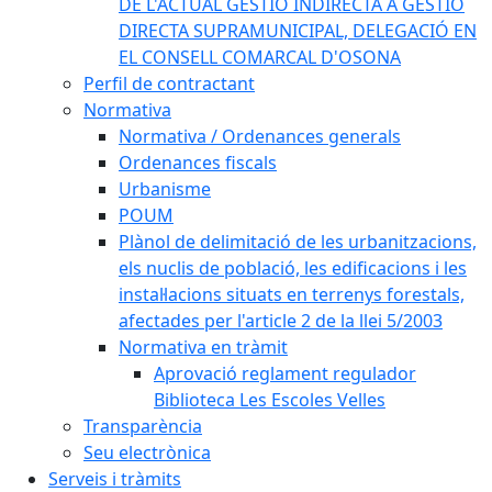
DE L'ACTUAL GESTIÓ INDIRECTA A GESTIÓ
DIRECTA SUPRAMUNICIPAL, DELEGACIÓ EN
EL CONSELL COMARCAL D'OSONA
Perfil de contractant
Normativa
Normativa / Ordenances generals
Ordenances fiscals
Urbanisme
POUM
Plànol de delimitació de les urbanitzacions,
els nuclis de població, les edificacions i les
instal·lacions situats en terrenys forestals,
afectades per l'article 2 de la llei 5/2003
Normativa en tràmit
Aprovació reglament regulador
Biblioteca Les Escoles Velles
Transparència
Seu electrònica
Serveis i tràmits