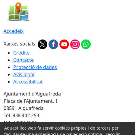
Accedeix
Xarxes socials:
Crèdits
Contacte
Protecció de dades
Avís legal
Accessibilitat
Ajuntament d'Aiguafreda
Plaça de l'Ajuntament, 1
08591 Aiguafreda
Tel. 938 442 253
NIF P0801400C
Aquest lloc web fa servir cookies pròpies i de tercers per
facilitar-te una experiència de navegació òptima i recollir
Amb la col·laboració de: