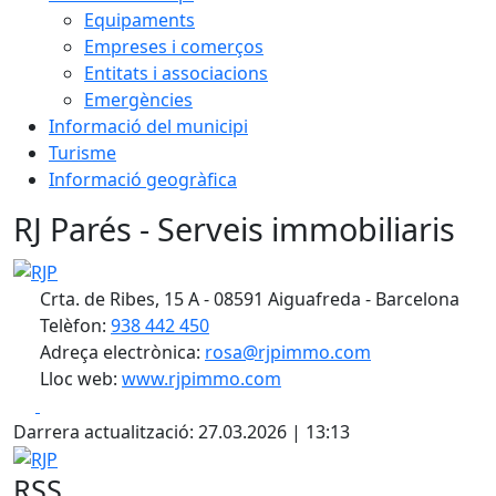
Equipaments
Empreses i comerços
Entitats i associacions
Emergències
Informació del municipi
Turisme
Informació geogràfica
RJ Parés - Serveis immobiliaris
RJP
Crta. de Ribes, 15 A - 08591 Aiguafreda - Barcelona
Telèfon:
938 442 450
Adreça electrònica:
rosa@rjpimmo.com
Lloc web:
www.rjpimmo.com
Facebook
X
Darrera actualització: 27.03.2026 | 13:13
RJP
RSS