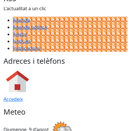
L'actualitat a un clic
Agenda
Agenda política
Avisos
Notícies
Publicacions
Adreces i telèfons
Accedeix
Meteo
Diumenge, 9 d’agost
D