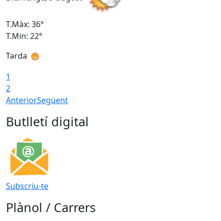
T.Màx: 36°
T
T.Min: 22°
T
Tarda
T
1
2
Anterior
Següent
Butlletí digital
Subscriu-te
Plànol / Carrers