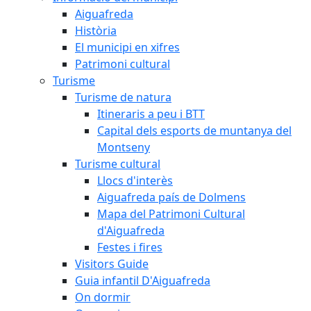
Aiguafreda
Història
El municipi en xifres
Patrimoni cultural
Turisme
Turisme de natura
Itineraris a peu i BTT
Capital dels esports de muntanya del
Montseny
Turisme cultural
Llocs d'interès
Aiguafreda país de Dolmens
Mapa del Patrimoni Cultural
d'Aiguafreda
Festes i fires
Visitors Guide
Guia infantil D'Aiguafreda
On dormir