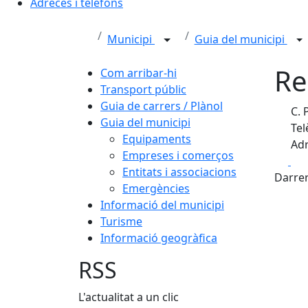
Adreces i telèfons
Municipi
Guia del municipi
Re
Com arribar-hi
Transport públic
Guia de carrers / Plànol
C. 
Guia del municipi
Tel
Equipaments
Adr
Empreses i comerços
Fa
Entitats i associacions
Darrer
Emergències
Informació del municipi
Turisme
Informació geogràfica
RSS
L'actualitat a un clic