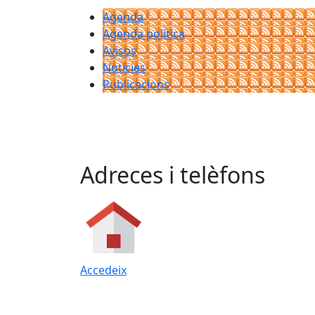
Agenda
Agenda política
Avisos
Notícies
Publicacions
Adreces i telèfons
Accedeix