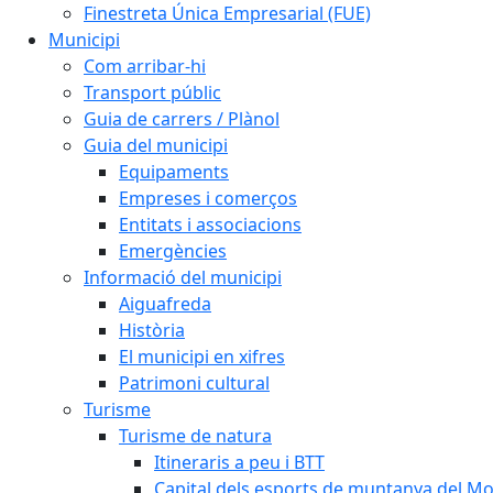
Finestreta Única Empresarial (FUE)
Municipi
Com arribar-hi
Transport públic
Guia de carrers / Plànol
Guia del municipi
Equipaments
Empreses i comerços
Entitats i associacions
Emergències
Informació del municipi
Aiguafreda
Història
El municipi en xifres
Patrimoni cultural
Turisme
Turisme de natura
Itineraris a peu i BTT
Capital dels esports de muntanya del M