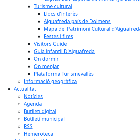
Turisme cultural
Llocs d'interès
Aiguafreda país de Dolmens
Mapa del Patrimoni Cultural d'Aiguafred
Festes i fires
Visitors Guide
Guia infantil D'Aiguafreda
On dormir
On menjar
Plataforma Turismevallès
Informació geogràfica
Actualitat
Notícies
Agenda
Butlletí digital
Butlletí municipal
RSS
Hemeroteca