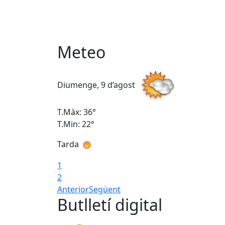
Meteo
Diumenge, 9 d’agost
T.Màx: 36°
T.Min: 22°
Tarda
1
2
Anterior
Següent
Butlletí digital