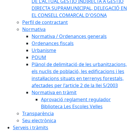
DE L'ACTUAL GESTIÓ INDIRECTA A GESTIÓ
DIRECTA SUPRAMUNICIPAL, DELEGACIÓ EN
EL CONSELL COMARCAL D'OSONA
Perfil de contractant
Normativa
Normativa / Ordenances generals
Ordenances fiscals
Urbanisme
POUM
Plànol de delimitació de les urbanitzacions,
els nuclis de població, les edificacions i les
instal·lacions situats en terrenys forestals,
afectades per l'article 2 de la llei 5/2003
Normativa en tràmit
Aprovació reglament regulador
Biblioteca Les Escoles Velles
Transparència
Seu electrònica
Serveis i tràmits