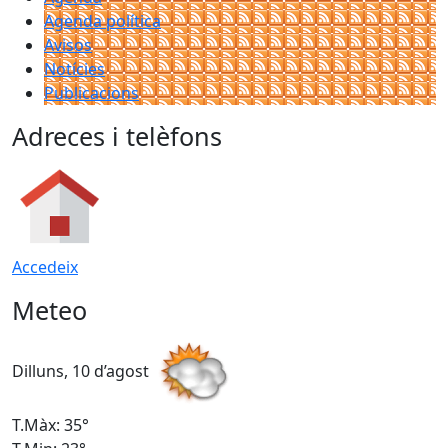
Agenda política
Avisos
Notícies
Publicacions
Adreces i telèfons
Accedeix
Meteo
Dilluns, 10 d’agost
D
T.Màx: 35°
T