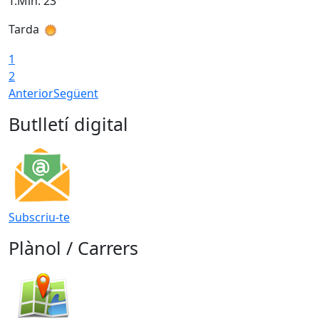
T.Min: 23°
T
Tarda
T
1
2
Anterior
Següent
Butlletí digital
Subscriu-te
Plànol / Carrers