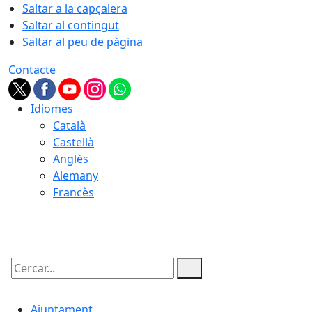
Saltar a la capçalera
Saltar al contingut
Saltar al peu de pàgina
Contacte
Idiomes
Català
Castellà
Anglès
Alemany
Francès
10.08.2026 | 09:36
Cercar:
Ajuntament