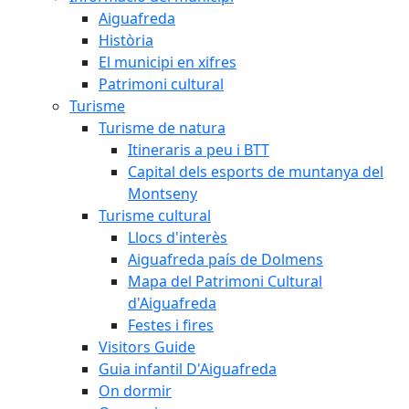
Aiguafreda
Història
El municipi en xifres
Patrimoni cultural
Turisme
Turisme de natura
Itineraris a peu i BTT
Capital dels esports de muntanya del
Montseny
Turisme cultural
Llocs d'interès
Aiguafreda país de Dolmens
Mapa del Patrimoni Cultural
d'Aiguafreda
Festes i fires
Visitors Guide
Guia infantil D'Aiguafreda
On dormir