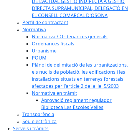
DE L'ACTUAL GESTIÓ INDIRECTA A GESTIÓ
DIRECTA SUPRAMUNICIPAL, DELEGACIÓ EN
EL CONSELL COMARCAL D'OSONA
Perfil de contractant
Normativa
Normativa / Ordenances generals
Ordenances fiscals
Urbanisme
POUM
Plànol de delimitació de les urbanitzacions,
els nuclis de població, les edificacions i les
instal·lacions situats en terrenys forestals,
afectades per l'article 2 de la llei 5/2003
Normativa en tràmit
Aprovació reglament regulador
Biblioteca Les Escoles Velles
Transparència
Seu electrònica
Serveis i tràmits