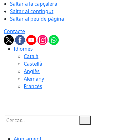
Saltar a la capçalera
Saltar al contingut
Saltar al peu de pàgina
Contacte
Idiomes
Català
Castellà
Anglès
Alemany
Francès
10.08.2026 | 05:19
Cercar:
Ajuntament