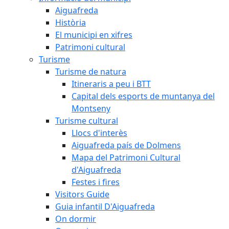
Aiguafreda
Història
El municipi en xifres
Patrimoni cultural
Turisme
Turisme de natura
Itineraris a peu i BTT
Capital dels esports de muntanya del
Montseny
Turisme cultural
Llocs d'interès
Aiguafreda país de Dolmens
Mapa del Patrimoni Cultural
d'Aiguafreda
Festes i fires
Visitors Guide
Guia infantil D'Aiguafreda
On dormir