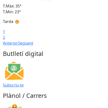
T.Màx: 35°
T
T.Min: 23°
T
Tarda
T
1
2
Anterior
Següent
Butlletí digital
Subscriu-te
Plànol / Carrers