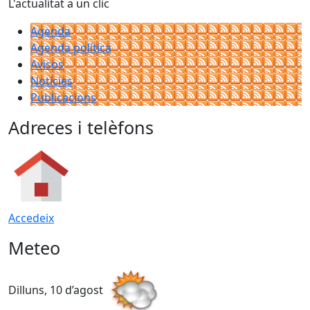
L'actualitat a un clic
Agenda
Agenda política
Avisos
Notícies
Publicacions
Adreces i telèfons
Accedeix
Meteo
Dilluns, 10 d’agost
D