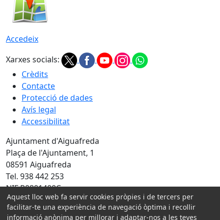
Accedeix
Xarxes socials:
Crèdits
Contacte
Protecció de dades
Avís legal
Accessibilitat
Ajuntament d'Aiguafreda
Plaça de l'Ajuntament, 1
08591 Aiguafreda
Tel. 938 442 253
NIF P0801400C
Aquest lloc web fa servir cookies pròpies i de tercers per
facilitar-te una experiència de navegació òptima i recollir
Amb la col·laboració de:
informació anònima per millorar i adaptar-nos a les teves