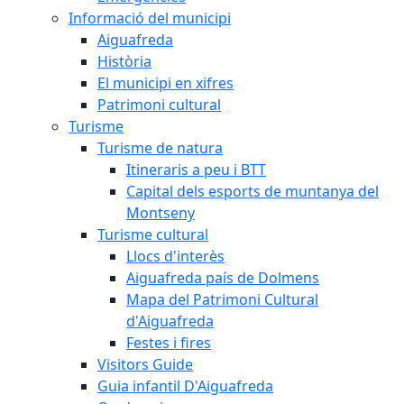
Informació del municipi
Aiguafreda
Història
El municipi en xifres
Patrimoni cultural
Turisme
Turisme de natura
Itineraris a peu i BTT
Capital dels esports de muntanya del
Montseny
Turisme cultural
Llocs d'interès
Aiguafreda país de Dolmens
Mapa del Patrimoni Cultural
d'Aiguafreda
Festes i fires
Visitors Guide
Guia infantil D'Aiguafreda