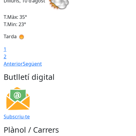
Dilluns, 10 d’agost
D
T.Màx: 35°
T
T.Min: 23°
T
Tarda
T
1
2
Anterior
Següent
Butlletí digital
Subscriu-te
Plànol / Carrers