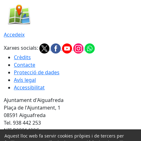
Accedeix
Xarxes socials:
Crèdits
Contacte
Protecció de dades
Avís legal
Accessibilitat
Ajuntament d'Aiguafreda
Plaça de l'Ajuntament, 1
08591 Aiguafreda
Tel. 938 442 253
NIF P0801400C
Aquest lloc web fa servir cookies pròpies i de tercers per