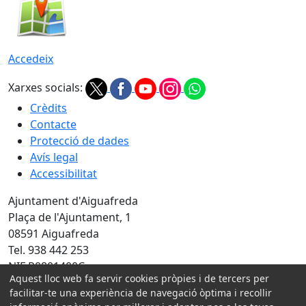
Accedeix
Xarxes socials:
Crèdits
Contacte
Protecció de dades
Avís legal
Accessibilitat
Ajuntament d'Aiguafreda
Plaça de l'Ajuntament, 1
08591 Aiguafreda
Tel. 938 442 253
NIF P0801400C
Aquest lloc web fa servir cookies pròpies i de tercers per
Amb la col·laboració de:
facilitar-te una experiència de navegació òptima i recollir