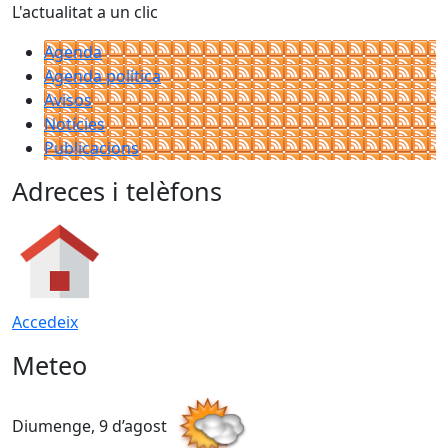
L'actualitat a un clic
Agenda
Agenda política
Avisos
Notícies
Publicacions
Adreces i telèfons
Accedeix
Meteo
Diumenge, 9 d’agost
D