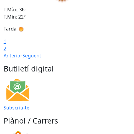
T.Màx: 36°
T
T.Min: 22°
T
Tarda
T
1
2
Anterior
Següent
Butlletí digital
Subscriu-te
Plànol / Carrers