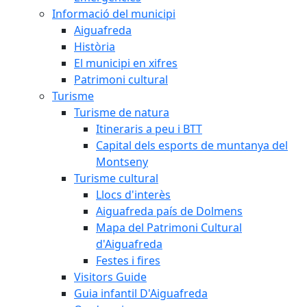
Informació del municipi
Aiguafreda
Història
El municipi en xifres
Patrimoni cultural
Turisme
Turisme de natura
Itineraris a peu i BTT
Capital dels esports de muntanya del
Montseny
Turisme cultural
Llocs d'interès
Aiguafreda país de Dolmens
Mapa del Patrimoni Cultural
d'Aiguafreda
Festes i fires
Visitors Guide
Guia infantil D'Aiguafreda