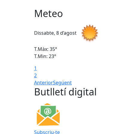
Meteo
Dissabte, 8 d’agost
T.Màx: 35°
T.Min: 23°
1
2
Anterior
Següent
Butlletí digital
Subscriu-te