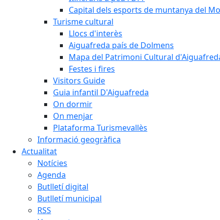
Capital dels esports de muntanya del M
Turisme cultural
Llocs d'interès
Aiguafreda país de Dolmens
Mapa del Patrimoni Cultural d'Aiguafred
Festes i fires
Visitors Guide
Guia infantil D'Aiguafreda
On dormir
On menjar
Plataforma Turismevallès
Informació geogràfica
Actualitat
Notícies
Agenda
Butlletí digital
Butlletí municipal
RSS