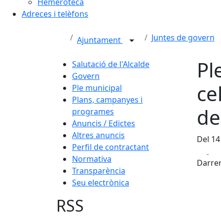
Hemeroteca
Adreces i telèfons
Juntes de govern
Ajuntament
Pl
Salutació de l'Alcalde
Govern
ce
Ple municipal
Plans, campanyes i
de
programes
Anuncis / Edictes
Altres anuncis
Del 14
Perfil de contractant
Fa
Normativa
Darrer
Transparència
Seu electrònica
RSS