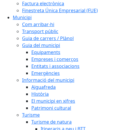
Factura electrònica
Finestreta Única Empresarial (FUE)
Municipi
Com arribar-hi
Transport públic
Guia de carrers / Plànol
Guia del municipi
Equipaments
Empreses i comerços
Entitats i associacions
Emergències
Informació del municipi
Aiguafreda
Història
El municipi en xifres
Patrimoni cultural
Turisme
Turisme de natura
Itineraris a peu i BTT