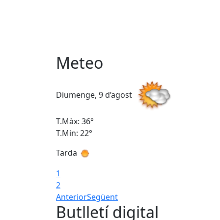
Meteo
Diumenge, 9 d’agost
T.Màx: 36°
T.Min: 22°
Tarda
1
2
Anterior
Següent
Butlletí digital