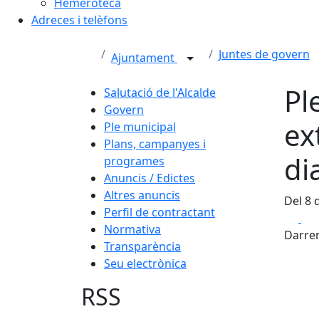
Hemeroteca
Adreces i telèfons
Juntes de govern
Ajuntament
Pl
Salutació de l'Alcalde
Govern
ex
Ple municipal
Plans, campanyes i
di
programes
Anuncis / Edictes
Altres anuncis
Del 8 
Perfil de contractant
Fa
Normativa
Darrer
Transparència
Seu electrònica
RSS