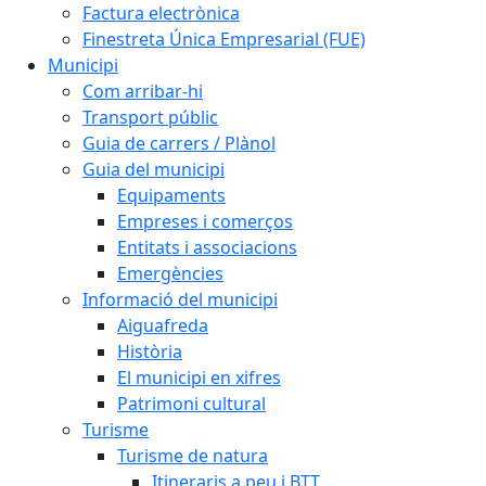
Factura electrònica
Finestreta Única Empresarial (FUE)
Municipi
Com arribar-hi
Transport públic
Guia de carrers / Plànol
Guia del municipi
Equipaments
Empreses i comerços
Entitats i associacions
Emergències
Informació del municipi
Aiguafreda
Història
El municipi en xifres
Patrimoni cultural
Turisme
Turisme de natura
Itineraris a peu i BTT