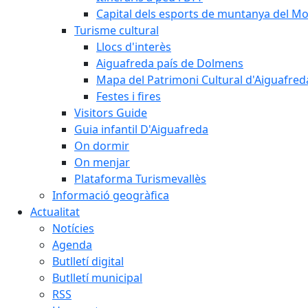
Capital dels esports de muntanya del M
Turisme cultural
Llocs d'interès
Aiguafreda país de Dolmens
Mapa del Patrimoni Cultural d'Aiguafred
Festes i fires
Visitors Guide
Guia infantil D'Aiguafreda
On dormir
On menjar
Plataforma Turismevallès
Informació geogràfica
Actualitat
Notícies
Agenda
Butlletí digital
Butlletí municipal
RSS