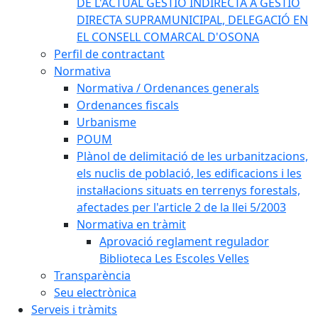
DE L'ACTUAL GESTIÓ INDIRECTA A GESTIÓ
DIRECTA SUPRAMUNICIPAL, DELEGACIÓ EN
EL CONSELL COMARCAL D'OSONA
Perfil de contractant
Normativa
Normativa / Ordenances generals
Ordenances fiscals
Urbanisme
POUM
Plànol de delimitació de les urbanitzacions,
els nuclis de població, les edificacions i les
instal·lacions situats en terrenys forestals,
afectades per l'article 2 de la llei 5/2003
Normativa en tràmit
Aprovació reglament regulador
Biblioteca Les Escoles Velles
Transparència
Seu electrònica
Serveis i tràmits