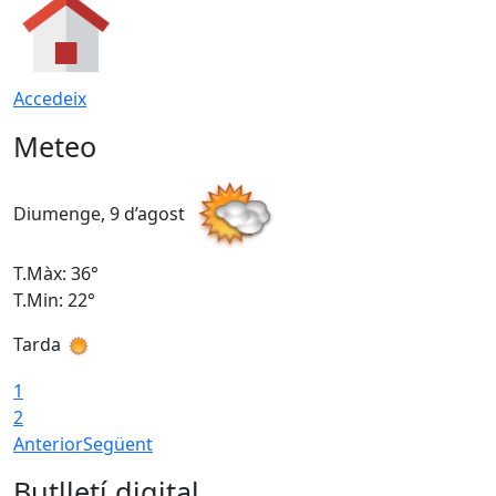
Accedeix
Meteo
Diumenge, 9 d’agost
D
T.Màx: 36°
T
T.Min: 22°
T
Tarda
T
1
2
Anterior
Següent
Butlletí digital