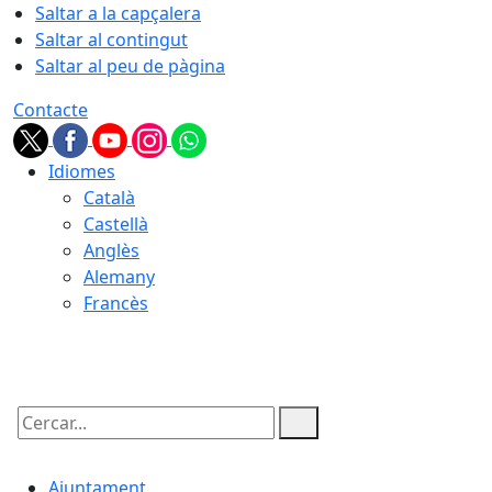
Saltar a la capçalera
Saltar al contingut
Saltar al peu de pàgina
Contacte
Idiomes
Català
Castellà
Anglès
Alemany
Francès
08.08.2026 | 13:53
Cercar:
Ajuntament