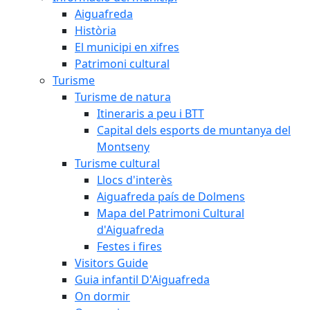
Aiguafreda
Història
El municipi en xifres
Patrimoni cultural
Turisme
Turisme de natura
Itineraris a peu i BTT
Capital dels esports de muntanya del
Montseny
Turisme cultural
Llocs d'interès
Aiguafreda país de Dolmens
Mapa del Patrimoni Cultural
d'Aiguafreda
Festes i fires
Visitors Guide
Guia infantil D'Aiguafreda
On dormir