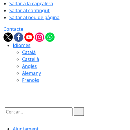
Saltar a la capçalera
Saltar al contingut
Saltar al peu de pàgina
Contacte
Idiomes
Català
Castellà
Anglès
Alemany
Francès
08.08.2026 | 04:47
Cercar:
Ajuntament