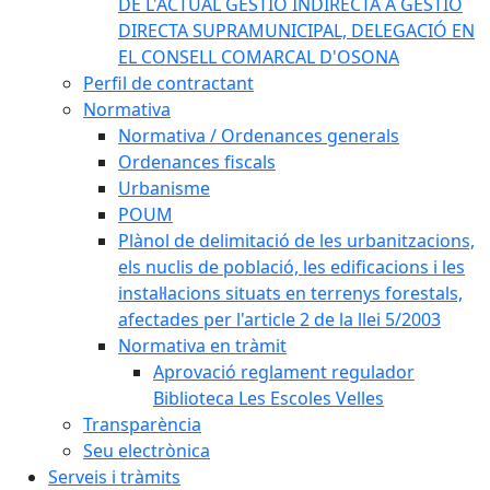
DE L'ACTUAL GESTIÓ INDIRECTA A GESTIÓ
DIRECTA SUPRAMUNICIPAL, DELEGACIÓ EN
EL CONSELL COMARCAL D'OSONA
Perfil de contractant
Normativa
Normativa / Ordenances generals
Ordenances fiscals
Urbanisme
POUM
Plànol de delimitació de les urbanitzacions,
els nuclis de població, les edificacions i les
instal·lacions situats en terrenys forestals,
afectades per l'article 2 de la llei 5/2003
Normativa en tràmit
Aprovació reglament regulador
Biblioteca Les Escoles Velles
Transparència
Seu electrònica
Serveis i tràmits