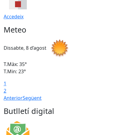
Accedeix
Meteo
Dissabte, 8 d’agost
D
T.Màx: 35°
T
T.Min: 23°
T
1
2
Anterior
Següent
Butlletí digital