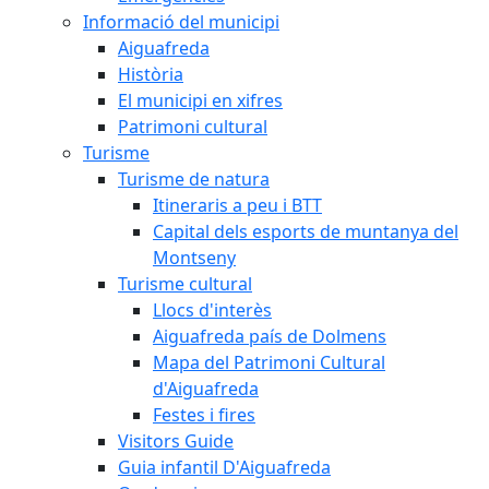
Informació del municipi
Aiguafreda
Història
El municipi en xifres
Patrimoni cultural
Turisme
Turisme de natura
Itineraris a peu i BTT
Capital dels esports de muntanya del
Montseny
Turisme cultural
Llocs d'interès
Aiguafreda país de Dolmens
Mapa del Patrimoni Cultural
d'Aiguafreda
Festes i fires
Visitors Guide
Guia infantil D'Aiguafreda