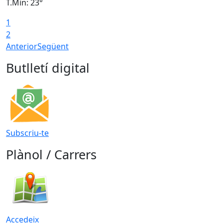
T.Min: 23°
T
1
2
Anterior
Següent
Butlletí digital
Subscriu-te
Plànol / Carrers
Accedeix