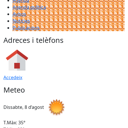
Agenda
Agenda política
Avisos
Notícies
Publicacions
Adreces i telèfons
Accedeix
Meteo
Dissabte, 8 d’agost
D
T.Màx: 35°
T