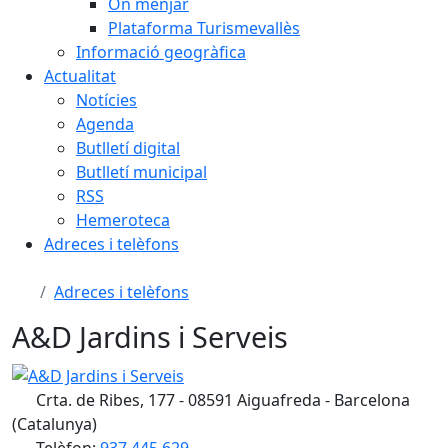
On menjar
Plataforma Turismevallès
Informació geogràfica
Actualitat
Notícies
Agenda
Butlletí digital
Butlletí municipal
RSS
Hemeroteca
Adreces i telèfons
Adreces i telèfons
A&D Jardins i Serveis
A&D Jardins i Serveis
Crta. de Ribes, 177 - 08591 Aiguafreda - Barcelona
(Catalunya)
Telèfon:
937 445 629