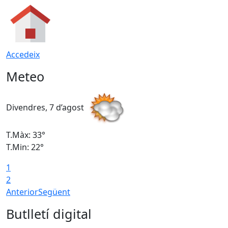
Accedeix
Meteo
Divendres, 7 d’agost
D
T.Màx: 33°
T
T.Min: 22°
T
1
2
Anterior
Següent
Butlletí digital