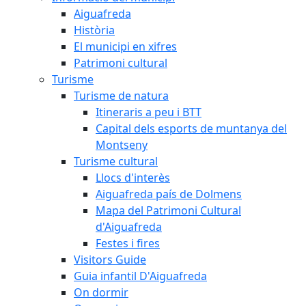
Aiguafreda
Història
El municipi en xifres
Patrimoni cultural
Turisme
Turisme de natura
Itineraris a peu i BTT
Capital dels esports de muntanya del
Montseny
Turisme cultural
Llocs d'interès
Aiguafreda país de Dolmens
Mapa del Patrimoni Cultural
d'Aiguafreda
Festes i fires
Visitors Guide
Guia infantil D'Aiguafreda
On dormir