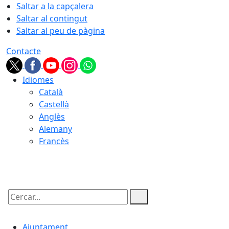
Saltar a la capçalera
Saltar al contingut
Saltar al peu de pàgina
Contacte
Idiomes
Català
Castellà
Anglès
Alemany
Francès
07.08.2026 | 12:46
Cercar:
Ajuntament