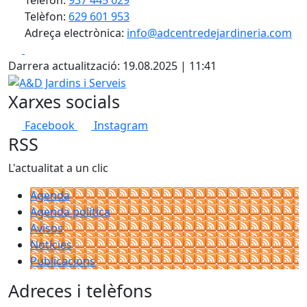
Telèfon:
629 601 953
Adreça electrònica:
info@adcentredejardineria.com
Facebook
X
Darrera actualització: 19.08.2025 | 11:41
A&D Jardins i Serveis
Xarxes socials
Facebook
Instagram
RSS
L'actualitat a un clic
Agenda
Agenda política
Avisos
Notícies
Publicacions
Adreces i telèfons