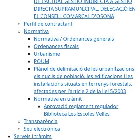
DE L'ACTUAL GESTIÓ INDIRECTA A GESTIÓ
DIRECTA SUPRAMUNICIPAL, DELEGACIÓ EN
EL CONSELL COMARCAL D'OSONA
Perfil de contractant
Normativa
Normativa / Ordenances generals
Ordenances fiscals
Urbanisme
POUM
Plànol de delimitació de les urbanitzacions,
els nuclis de població, les edificacions i les
instal·lacions situats en terrenys forestals,
afectades per l'article 2 de la llei 5/2003
Normativa en tràmit
Aprovació reglament regulador
Biblioteca Les Escoles Velles
Transparència
Seu electrònica
Serveis i tràmits