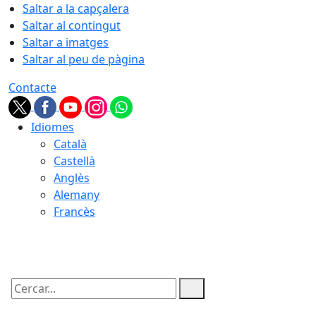
Saltar a la capçalera
Saltar al contingut
Saltar a imatges
Saltar al peu de pàgina
Contacte
Idiomes
Català
Castellà
Anglès
Alemany
Francès
07.08.2026 | 02:42
Cercar: