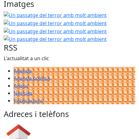
Imatges
Un passatge del terror amb molt ambient
Un passatge 
Un passatge 
Un passatge 
RSS
L'actualitat a un clic
Agenda
Agenda política
Avisos
Notícies
Publicacions
Adreces i telèfons