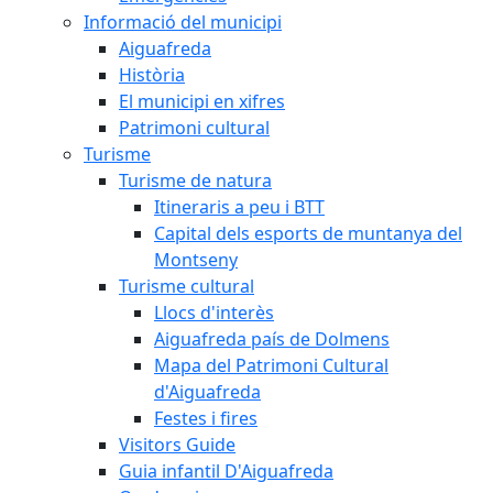
Informació del municipi
Aiguafreda
Història
El municipi en xifres
Patrimoni cultural
Turisme
Turisme de natura
Itineraris a peu i BTT
Capital dels esports de muntanya del
Montseny
Turisme cultural
Llocs d'interès
Aiguafreda país de Dolmens
Mapa del Patrimoni Cultural
d'Aiguafreda
Festes i fires
Visitors Guide
Guia infantil D'Aiguafreda