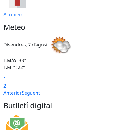
Accedeix
Meteo
Divendres, 7 d’agost
D
T.Màx: 33°
T
T.Min: 22°
T
1
2
Anterior
Següent
Butlletí digital