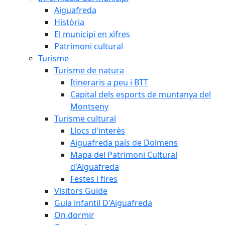
Aiguafreda
Història
El municipi en xifres
Patrimoni cultural
Turisme
Turisme de natura
Itineraris a peu i BTT
Capital dels esports de muntanya del
Montseny
Turisme cultural
Llocs d'interès
Aiguafreda país de Dolmens
Mapa del Patrimoni Cultural
d'Aiguafreda
Festes i fires
Visitors Guide
Guia infantil D'Aiguafreda
On dormir