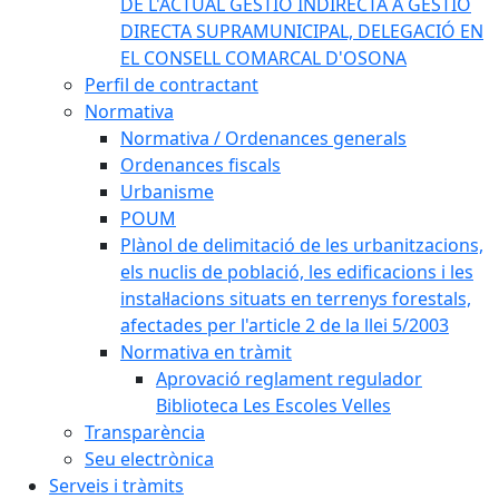
DE L'ACTUAL GESTIÓ INDIRECTA A GESTIÓ
DIRECTA SUPRAMUNICIPAL, DELEGACIÓ EN
EL CONSELL COMARCAL D'OSONA
Perfil de contractant
Normativa
Normativa / Ordenances generals
Ordenances fiscals
Urbanisme
POUM
Plànol de delimitació de les urbanitzacions,
els nuclis de població, les edificacions i les
instal·lacions situats en terrenys forestals,
afectades per l'article 2 de la llei 5/2003
Normativa en tràmit
Aprovació reglament regulador
Biblioteca Les Escoles Velles
Transparència
Seu electrònica
Serveis i tràmits