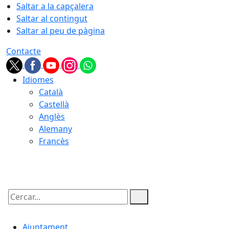
Saltar a la capçalera
Saltar al contingut
Saltar al peu de pàgina
Contacte
Idiomes
Català
Castellà
Anglès
Alemany
Francès
06.08.2026 | 08:11
Cercar:
Ajuntament