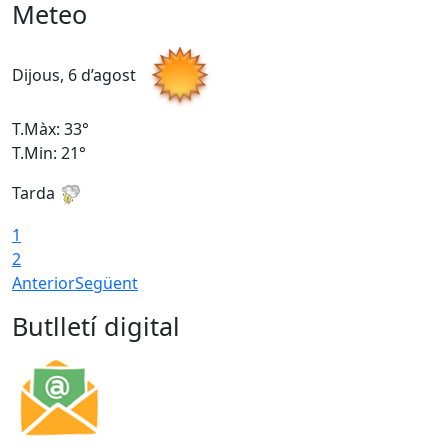
Meteo
Dijous, 6 d’agost
D
T.Màx: 33°
T
T.Min: 21°
T
Tarda
T
1
2
Anterior
Següent
Butlletí digital