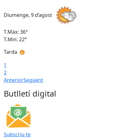
Diumenge, 9 d’agost
D
T.Màx: 36°
T
T.Min: 22°
T
Tarda
T
1
2
Anterior
Següent
Butlletí digital
Subscriu-te