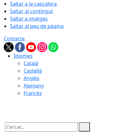
Saltar a la capçalera
Saltar al contingut
Saltar a imatges
Saltar al peu de pàgina
Contacte
Idiomes
Català
Castellà
Anglès
Alemany
Francès
08.08.2026 | 22:54
Cercar: