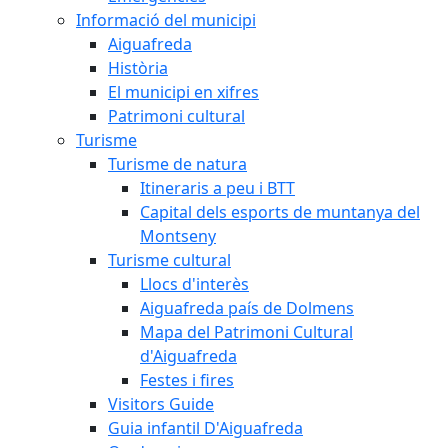
Informació del municipi
Aiguafreda
Història
El municipi en xifres
Patrimoni cultural
Turisme
Turisme de natura
Itineraris a peu i BTT
Capital dels esports de muntanya del
Montseny
Turisme cultural
Llocs d'interès
Aiguafreda país de Dolmens
Mapa del Patrimoni Cultural
d'Aiguafreda
Festes i fires
Visitors Guide
Guia infantil D'Aiguafreda