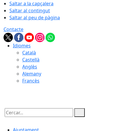
Saltar a la capçalera
Saltar al contingut
Saltar al peu de pàgina
Contacte
Idiomes
Català
Castellà
Anglès
Alemany
Francès
09.08.2026 | 05:35
Cercar:
Ajuntament