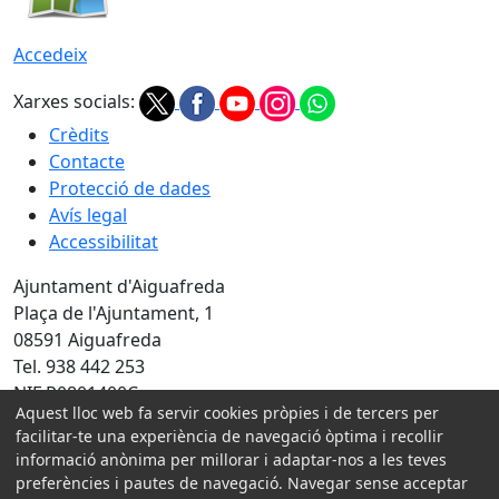
Accedeix
Xarxes socials:
Crèdits
Contacte
Protecció de dades
Avís legal
Accessibilitat
Ajuntament d'Aiguafreda
Plaça de l'Ajuntament, 1
08591 Aiguafreda
Tel. 938 442 253
NIF P0801400C
Aquest lloc web fa servir cookies pròpies i de tercers per
facilitar-te una experiència de navegació òptima i recollir
Amb la col·laboració de:
informació anònima per millorar i adaptar-nos a les teves
preferències i pautes de navegació. Navegar sense acceptar