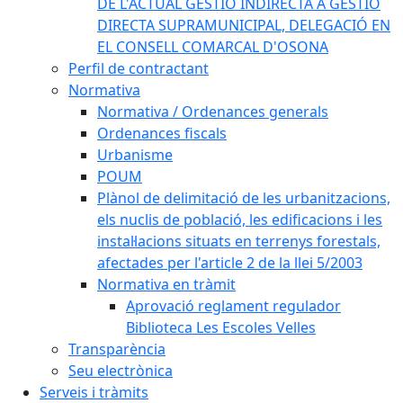
DE L'ACTUAL GESTIÓ INDIRECTA A GESTIÓ
DIRECTA SUPRAMUNICIPAL, DELEGACIÓ EN
EL CONSELL COMARCAL D'OSONA
Perfil de contractant
Normativa
Normativa / Ordenances generals
Ordenances fiscals
Urbanisme
POUM
Plànol de delimitació de les urbanitzacions,
els nuclis de població, les edificacions i les
instal·lacions situats en terrenys forestals,
afectades per l'article 2 de la llei 5/2003
Normativa en tràmit
Aprovació reglament regulador
Biblioteca Les Escoles Velles
Transparència
Seu electrònica
Serveis i tràmits