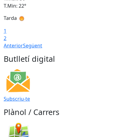
T.Min: 22°
T
Tarda
T
1
2
Anterior
Següent
Butlletí digital
Subscriu-te
Plànol / Carrers