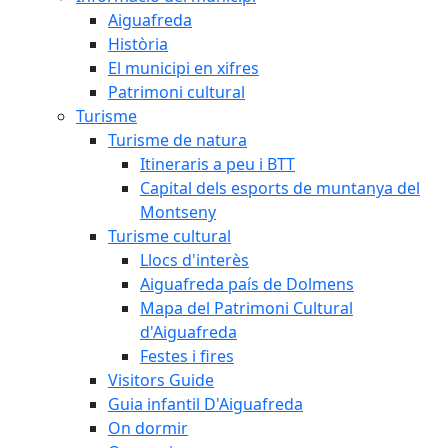
Aiguafreda
Història
El municipi en xifres
Patrimoni cultural
Turisme
Turisme de natura
Itineraris a peu i BTT
Capital dels esports de muntanya del
Montseny
Turisme cultural
Llocs d'interès
Aiguafreda país de Dolmens
Mapa del Patrimoni Cultural
d'Aiguafreda
Festes i fires
Visitors Guide
Guia infantil D'Aiguafreda
On dormir