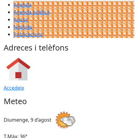
Agenda
Agenda política
Avisos
Notícies
Publicacions
Adreces i telèfons
Accedeix
Meteo
Diumenge, 9 d’agost
D
T.Màx: 36°
T