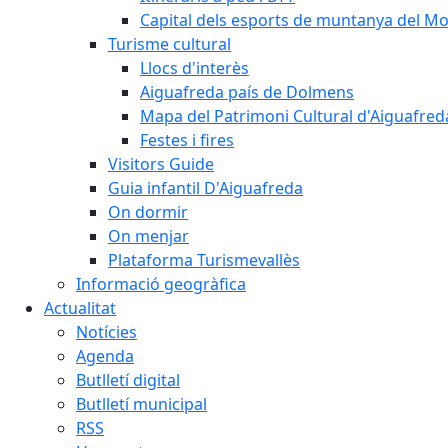
Capital dels esports de muntanya del M
Turisme cultural
Llocs d'interès
Aiguafreda país de Dolmens
Mapa del Patrimoni Cultural d'Aiguafred
Festes i fires
Visitors Guide
Guia infantil D'Aiguafreda
On dormir
On menjar
Plataforma Turismevallès
Informació geogràfica
Actualitat
Notícies
Agenda
Butlletí digital
Butlletí municipal
RSS