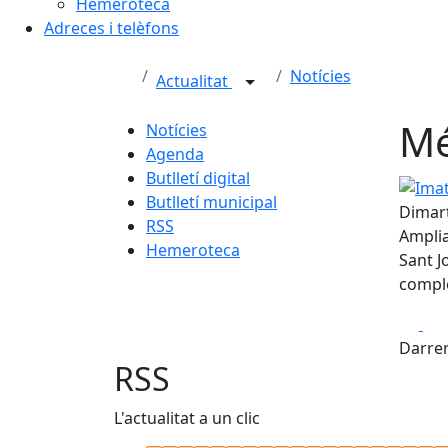
Hemeroteca
Adreces i telèfons
Notícies
Actualitat
Mé
Notícies
Agenda
Butlletí digital
Imatg
Butlletí municipal
Dimart
RSS
Amplia
Hemeroteca
Sant J
comple
Fa
Darrer
RSS
L'actualitat a un clic