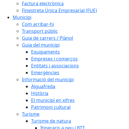
Factura electrònica
Finestreta Única Empresarial (FUE)
Municipi
Com arribar-hi
Transport públic
Guia de carrers / Plànol
Guia del municipi
Equipaments
Empreses i comerços
Entitats i associacions
Emergències
Informació del municipi
Aiguafreda
Història
El municipi en xifres
Patrimoni cultural
Turisme
Turisme de natura
Itineraris a peu i BTT