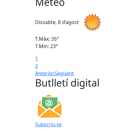
Meteo
Dissabte, 8 d’agost
T.Màx: 35°
T.Min: 23°
1
2
Anterior
Següent
Butlletí digital
Subscriu-te