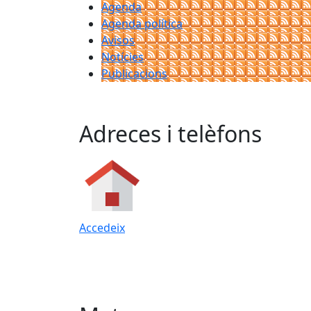
Agenda
Agenda política
Avisos
Notícies
Publicacions
Adreces i telèfons
Accedeix