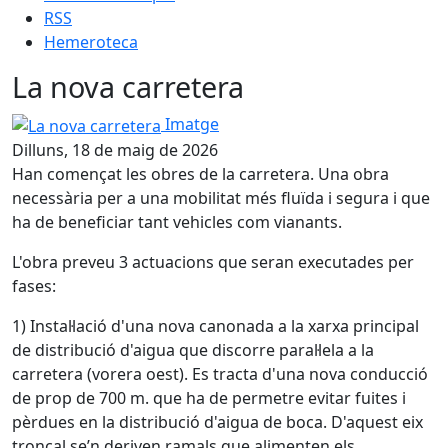
RSS
Hemeroteca
La nova carretera
La nova carretera
Imatge
Dilluns, 18 de maig de 2026
Han començat les obres de la carretera. Una obra
necessària per a una mobilitat més fluïda i segura i que
ha de beneficiar tant vehicles com vianants.
L'obra preveu 3 actuacions que seran executades per
fases:
1) Instal·lació d'una nova canonada a la xarxa principal
de distribució d'aigua que discorre paral·lela a la
carretera (vorera oest). Es tracta d'una nova conducció
de prop de 700 m. que ha de permetre evitar fuites i
pèrdues en la distribució d'aigua de boca. D'aquest eix
troncal se’n deriven ramals que alimenten els