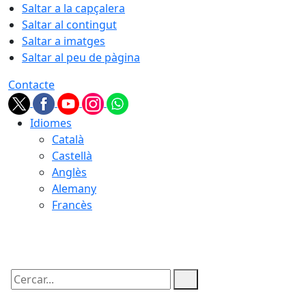
Saltar a la capçalera
Saltar al contingut
Saltar a imatges
Saltar al peu de pàgina
Contacte
Idiomes
Català
Castellà
Anglès
Alemany
Francès
06.08.2026 | 20:39
Cercar: