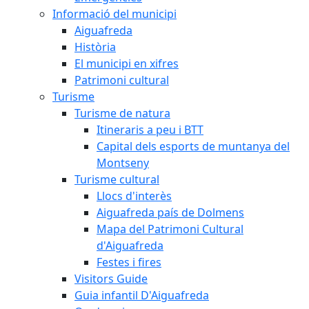
Informació del municipi
Aiguafreda
Història
El municipi en xifres
Patrimoni cultural
Turisme
Turisme de natura
Itineraris a peu i BTT
Capital dels esports de muntanya del
Montseny
Turisme cultural
Llocs d'interès
Aiguafreda país de Dolmens
Mapa del Patrimoni Cultural
d'Aiguafreda
Festes i fires
Visitors Guide
Guia infantil D'Aiguafreda