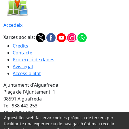
Accedeix
Xarxes socials:
Crèdits
Contacte
Protecció de dades
Avís legal
Accessibilitat
Ajuntament d'Aiguafreda
Plaça de l'Ajuntament, 1
08591 Aiguafreda
Tel. 938 442 253
NIF P0801400C
Aquest lloc web fa servir cookies pròpies i de tercers per
facilitar-te una experiència de navegació òptima i recollir
Amb la col·laboració de: