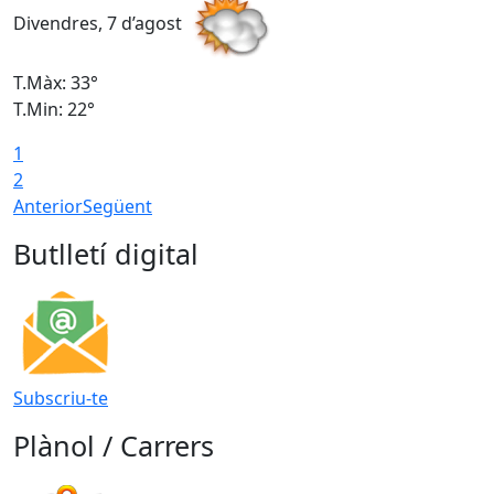
Divendres, 7 d’agost
D
T.Màx: 33°
T
T.Min: 22°
T
1
2
Anterior
Següent
Butlletí digital
Subscriu-te
Plànol / Carrers