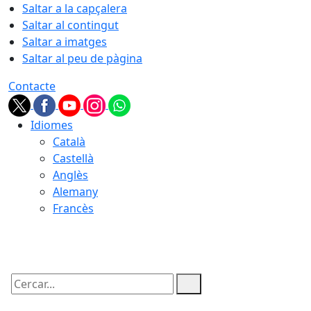
Saltar a la capçalera
Saltar al contingut
Saltar a imatges
Saltar al peu de pàgina
Contacte
Idiomes
Català
Castellà
Anglès
Alemany
Francès
06.08.2026 | 22:05
Cercar: