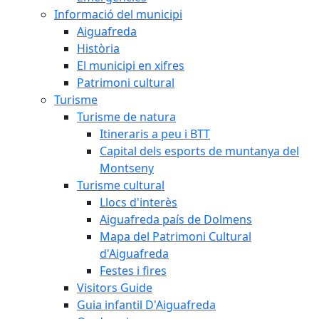
Informació del municipi
Aiguafreda
Història
El municipi en xifres
Patrimoni cultural
Turisme
Turisme de natura
Itineraris a peu i BTT
Capital dels esports de muntanya del
Montseny
Turisme cultural
Llocs d'interès
Aiguafreda país de Dolmens
Mapa del Patrimoni Cultural
d'Aiguafreda
Festes i fires
Visitors Guide
Guia infantil D'Aiguafreda