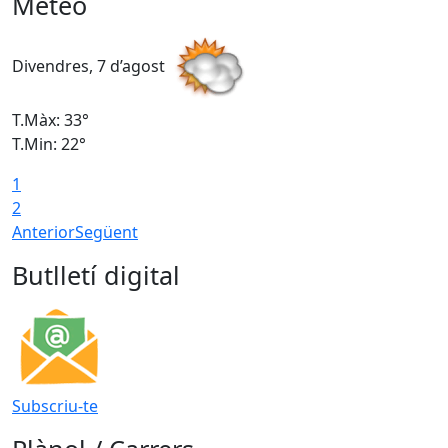
Meteo
Divendres, 7 d’agost
D
T.Màx: 33°
T
T.Min: 22°
T
1
2
Anterior
Següent
Butlletí digital
Subscriu-te