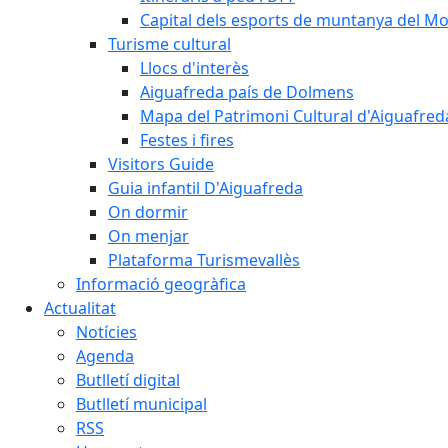
Capital dels esports de muntanya del M
Turisme cultural
Llocs d'interès
Aiguafreda país de Dolmens
Mapa del Patrimoni Cultural d'Aiguafred
Festes i fires
Visitors Guide
Guia infantil D'Aiguafreda
On dormir
On menjar
Plataforma Turismevallès
Informació geogràfica
Actualitat
Notícies
Agenda
Butlletí digital
Butlletí municipal
RSS