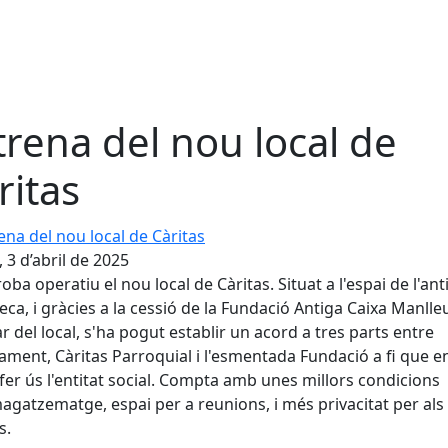
trena del nou local de
ritas
a del nou local de Càritas
, 3 d’abril de 2025
roba operatiu el nou local de Càritas. Situat a l'espai de l'ant
teca, i gràcies a la cessió de la Fundació Antiga Caixa Manll
lar del local, s'ha pogut establir un acord a tres parts entre
tament, Càritas Parroquial i l'esmentada Fundació a fi que e
fer ús l'entitat social. Compta amb unes millors condicions
gatzematge, espai per a reunions, i més privacitat per als
s.