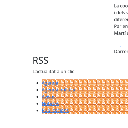
La coo
i dels
difere
Parlem
Martí 
Fa
Darrer
RSS
L'actualitat a un clic
Agenda
Agenda política
Avisos
Notícies
Publicacions