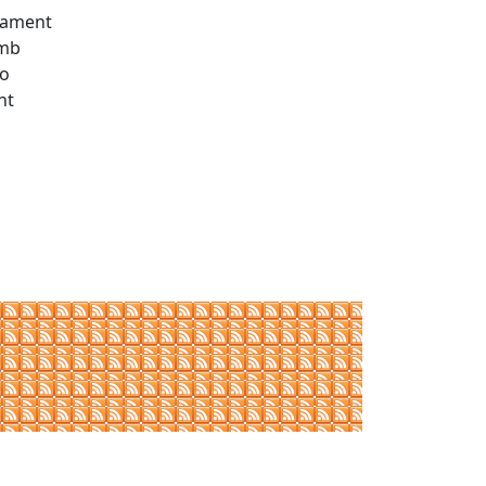
ntament
amb
 o
nt