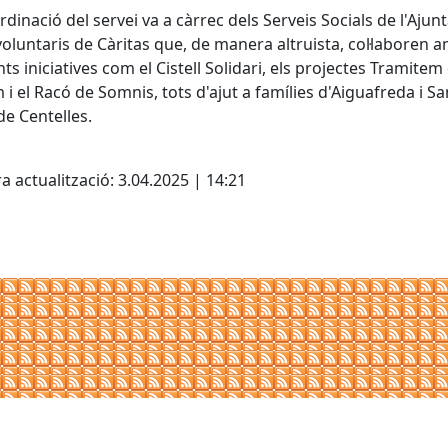
rdinació del servei va a càrrec dels Serveis Socials de l'Aju
 voluntaris de Càritas que, de manera altruista, col·laboren 
nts iniciatives com el Cistell Solidari, els projectes Tramitem
 i el Racó de Somnis, tots d'ajut a famílies d'Aiguafreda i Sa
de Centelles.
cebook
X
a actualització: 3.04.2025 | 14:21