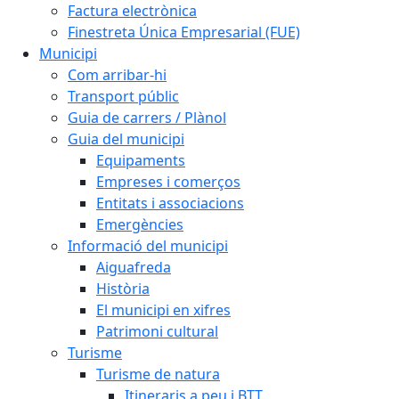
Factura electrònica
Finestreta Única Empresarial (FUE)
Municipi
Com arribar-hi
Transport públic
Guia de carrers / Plànol
Guia del municipi
Equipaments
Empreses i comerços
Entitats i associacions
Emergències
Informació del municipi
Aiguafreda
Història
El municipi en xifres
Patrimoni cultural
Turisme
Turisme de natura
Itineraris a peu i BTT