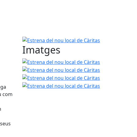
Estrena del nou local de Càritas
Imatges
Estrena del nou local de Càritas
Estrena del nou 
Estrena del nou 
Estrena del nou 
iga
eu com
n
 seus