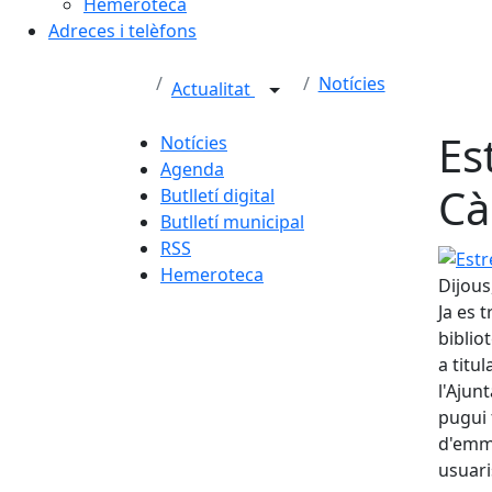
Hemeroteca
Adreces i telèfons
Notícies
Actualitat
Es
Notícies
Agenda
Cà
Butlletí digital
Butlletí municipal
RSS
Estren
Hemeroteca
Dijous
Ja es t
biblio
a titu
l'Ajun
pugui 
d'emma
usuari