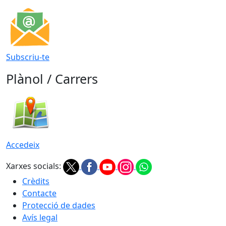
Subscriu-te
Plànol / Carrers
Accedeix
Xarxes socials:
Crèdits
Contacte
Protecció de dades
Avís legal