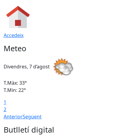
Accedeix
Meteo
Divendres, 7 d’agost
D
T.Màx: 33°
T
T.Min: 22°
T
1
2
Anterior
Següent
Butlletí digital