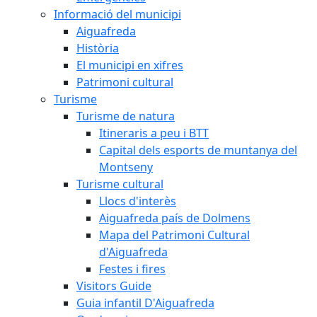
Informació del municipi
Aiguafreda
Història
El municipi en xifres
Patrimoni cultural
Turisme
Turisme de natura
Itineraris a peu i BTT
Capital dels esports de muntanya del
Montseny
Turisme cultural
Llocs d'interès
Aiguafreda país de Dolmens
Mapa del Patrimoni Cultural
d'Aiguafreda
Festes i fires
Visitors Guide
Guia infantil D'Aiguafreda