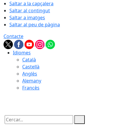
Saltar a la capçalera
Saltar al contingut
Saltar a imatges
Saltar al peu de pàgina
Contacte
Idiomes
Català
Castellà
Anglès
Alemany
Francès
06.08.2026 | 20:41
Cercar: