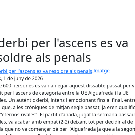
 derbi per l'ascens es va
soldre als penals
bi per l'ascens es va resoldre als penals
Imatge
s, 1 de juny de 2026
 600 persones es van aplegar aquest dissabte passat per 
tit per l'ascens de categoria entre la UE Aiguafreda i la UE
les. Un autèntic derbi, intens i emocionant fins al final, ent
 que, a les cròniques de mitjan segle passat, ja eren qualifi
“eternos rivales”. El partit d'anada, jugat la setmana passad
les, va acabar amb empat (2-2) deixant tot per decidir al de
a que no va començar bé per l'Aiguafreda ja que a la segon