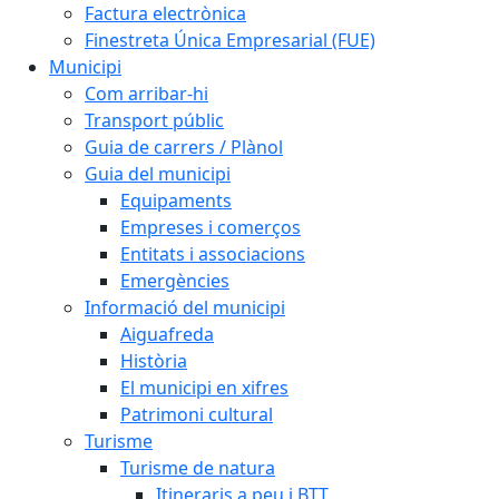
Factura electrònica
Finestreta Única Empresarial (FUE)
Municipi
Com arribar-hi
Transport públic
Guia de carrers / Plànol
Guia del municipi
Equipaments
Empreses i comerços
Entitats i associacions
Emergències
Informació del municipi
Aiguafreda
Història
El municipi en xifres
Patrimoni cultural
Turisme
Turisme de natura
Itineraris a peu i BTT