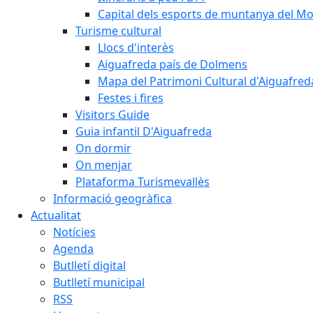
Capital dels esports de muntanya del M
Turisme cultural
Llocs d'interès
Aiguafreda país de Dolmens
Mapa del Patrimoni Cultural d'Aiguafred
Festes i fires
Visitors Guide
Guia infantil D'Aiguafreda
On dormir
On menjar
Plataforma Turismevallès
Informació geogràfica
Actualitat
Notícies
Agenda
Butlletí digital
Butlletí municipal
RSS