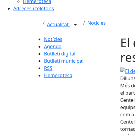
Hemeroteca
Adreces i telèfons
Notícies
Actualitat
El
Notícies
Agenda
re
Butlletí digital
Butlletí municipal
RSS
El der
Hemeroteca
Dillun
Més de
el par
Centel
equips
com a 
Centel
tornad