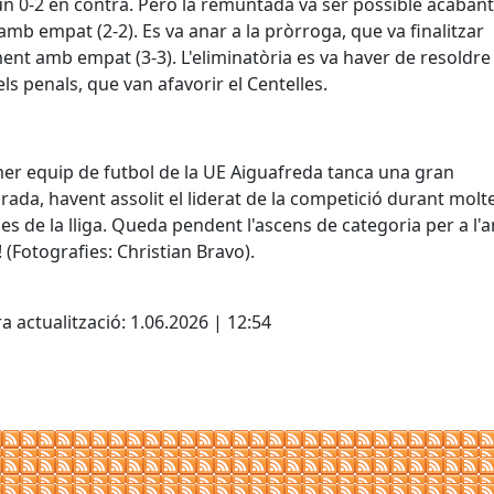
un 0-2 en contra. Però la remuntada va ser possible acabant
 amb empat (2-2). Es va anar a la pròrroga, que va finalitzar
nt amb empat (3-3). L'eliminatòria es va haver de resoldre 
els penals, que van afavorir el Centelles.
mer equip de futbol de la UE Aiguafreda tanca una gran
ada, havent assolit el liderat de la competició durant molt
es de la lliga. Queda pendent l'ascens de categoria per a l'
! (Fotografies: Christian Bravo).
cebook
X
a actualització: 1.06.2026 | 12:54