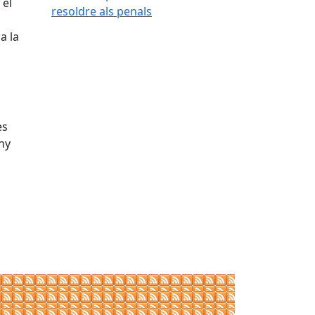
 el
a la
es
any