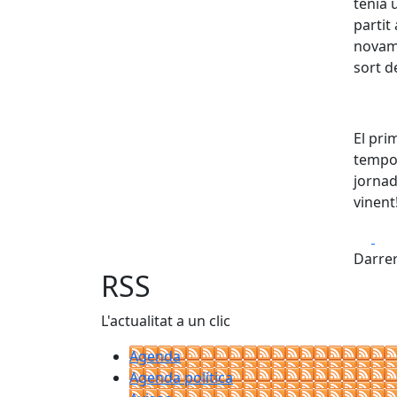
tenia 
partit
novame
sort d
El pri
tempor
jornad
vinent
Fa
Darrer
RSS
L'actualitat a un clic
Agenda
Agenda política