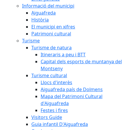
Informació del municipi
Aiguafreda
Història
El municipi en xifres
Patrimoni cultural
Turisme
Turisme de natura
Itineraris a peu i BTT
Capital dels esports de muntanya del
Montseny
Turisme cultural
Llocs d'interès
Aiguafreda país de Dolmens
Mapa del Patrimoni Cultural
d'Aiguafreda
Festes i fires
Visitors Guide
Guia infantil D'Aiguafreda