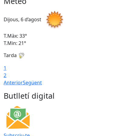
Meteo
Dijous, 6 d’agost
D
T.Màx: 33°
T
T.Min: 21°
T
Tarda
T
1
2
Anterior
Següent
Butlletí digital
Subscriu-te