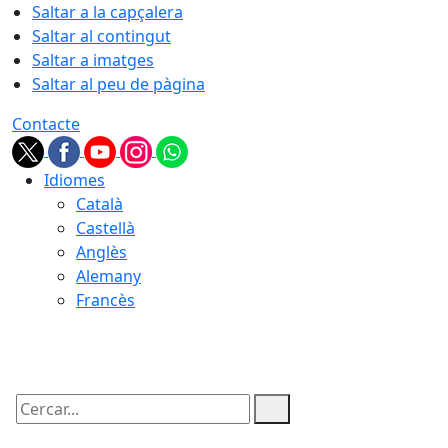
Saltar a la capçalera
Saltar al contingut
Saltar a imatges
Saltar al peu de pàgina
Contacte
Idiomes
Català
Castellà
Anglès
Alemany
Francès
06.08.2026 | 02:59
Cercar: