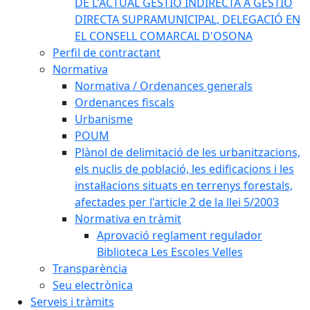
DE L'ACTUAL GESTIÓ INDIRECTA A GESTIÓ
DIRECTA SUPRAMUNICIPAL, DELEGACIÓ EN
EL CONSELL COMARCAL D'OSONA
Perfil de contractant
Normativa
Normativa / Ordenances generals
Ordenances fiscals
Urbanisme
POUM
Plànol de delimitació de les urbanitzacions,
els nuclis de població, les edificacions i les
instal·lacions situats en terrenys forestals,
afectades per l'article 2 de la llei 5/2003
Normativa en tràmit
Aprovació reglament regulador
Biblioteca Les Escoles Velles
Transparència
Seu electrònica
Serveis i tràmits