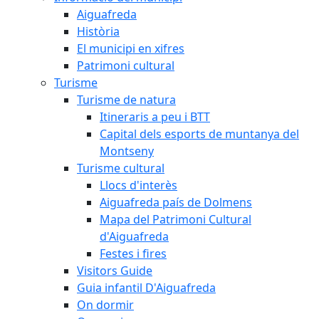
Aiguafreda
Història
El municipi en xifres
Patrimoni cultural
Turisme
Turisme de natura
Itineraris a peu i BTT
Capital dels esports de muntanya del
Montseny
Turisme cultural
Llocs d'interès
Aiguafreda país de Dolmens
Mapa del Patrimoni Cultural
d'Aiguafreda
Festes i fires
Visitors Guide
Guia infantil D'Aiguafreda
On dormir