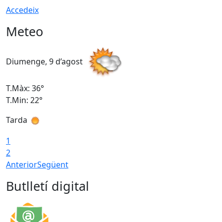
Accedeix
Meteo
Diumenge, 9 d’agost
D
T.Màx: 36°
T
T.Min: 22°
T
Tarda
T
1
2
Anterior
Següent
Butlletí digital