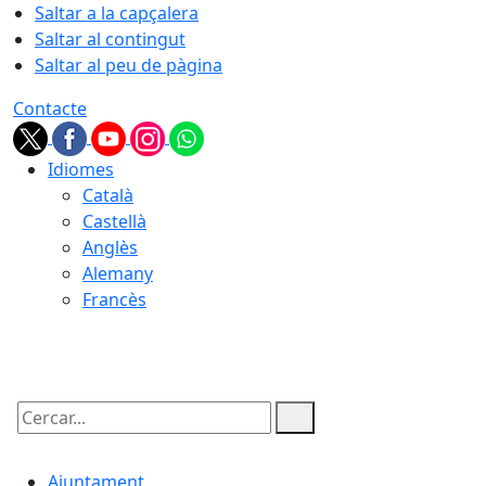
Saltar a la capçalera
Saltar al contingut
Saltar al peu de pàgina
Contacte
Idiomes
Català
Castellà
Anglès
Alemany
Francès
08.08.2026 | 16:04
Cercar:
Ajuntament