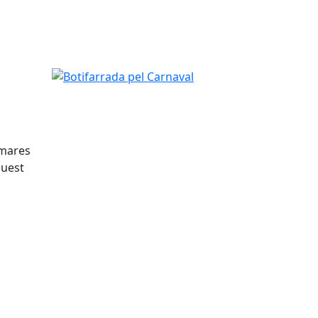
Botifarrada pel Carnaval
 mares
quest