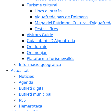
Turisme cultural
Llocs d'interès
Aiguafreda país de Dolmens
Mapa del Patrimoni Cultural d'Aiguafred
Festes i fires
Visitors Guide
Guia infantil D'Aiguafreda
On dormir
On menjar
Plataforma Turismevallès
Informació geogràfica
Actualitat
Notícies
Agenda
Butlletí digital
Butlletí municipal
RSS
Hemeroteca