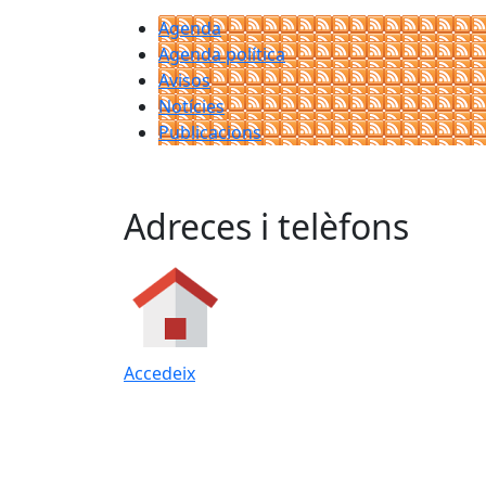
Agenda
Agenda política
Avisos
Notícies
Publicacions
Adreces i telèfons
Accedeix