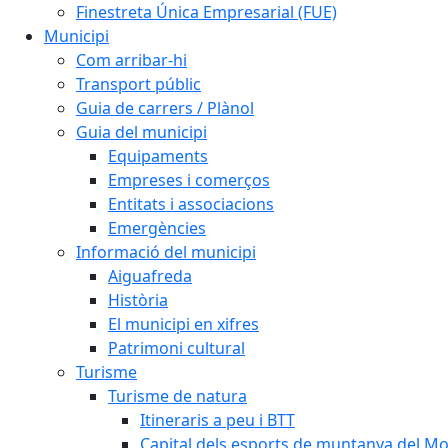
Finestreta Única Empresarial (FUE)
Municipi
Com arribar-hi
Transport públic
Guia de carrers / Plànol
Guia del municipi
Equipaments
Empreses i comerços
Entitats i associacions
Emergències
Informació del municipi
Aiguafreda
Història
El municipi en xifres
Patrimoni cultural
Turisme
Turisme de natura
Itineraris a peu i BTT
Capital dels esports de muntanya del M