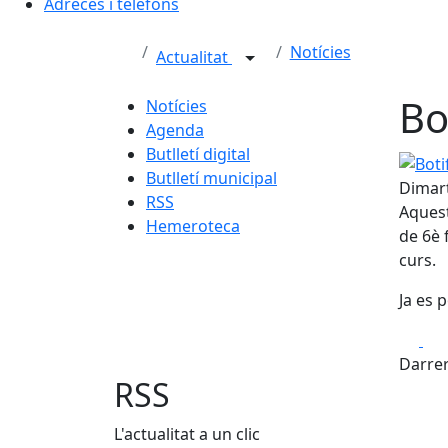
Adreces i telèfons
Notícies
Actualitat
Bo
Notícies
Agenda
Butlletí digital
Botifa
Butlletí municipal
Dimart
RSS
Aquest
Hemeroteca
de 6è 
curs.
Ja es 
Fa
Darrer
RSS
L'actualitat a un clic