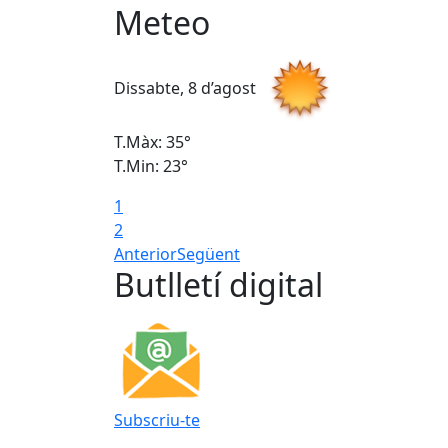
Meteo
Dissabte, 8 d’agost
T.Màx: 35°
T.Min: 23°
1
2
Anterior
Següent
Butlletí digital
Subscriu-te