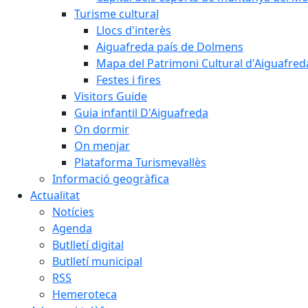
Turisme cultural
Llocs d'interès
Aiguafreda país de Dolmens
Mapa del Patrimoni Cultural d'Aiguafred
Festes i fires
Visitors Guide
Guia infantil D'Aiguafreda
On dormir
On menjar
Plataforma Turismevallès
Informació geogràfica
Actualitat
Notícies
Agenda
Butlletí digital
Butlletí municipal
RSS
Hemeroteca