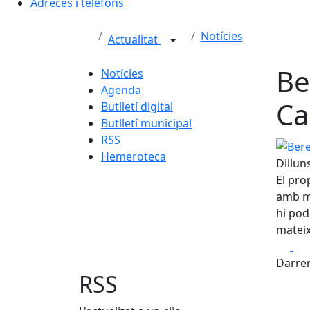
Adreces i telèfons
Notícies
Actualitat
Be
Notícies
Agenda
Ca
Butlletí digital
Butlletí municipal
RSS
Berena
Hemeroteca
Dillun
El pro
amb mú
hi pod
mateix
Fa
Darrer
RSS