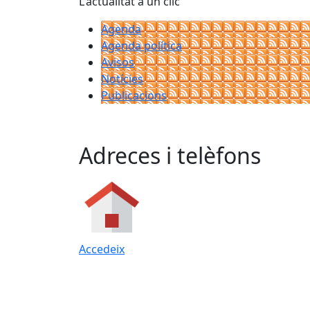
L'actualitat a un clic
Agenda
Agenda política
Avisos
Notícies
Publicacions
Adreces i telèfons
Accedeix