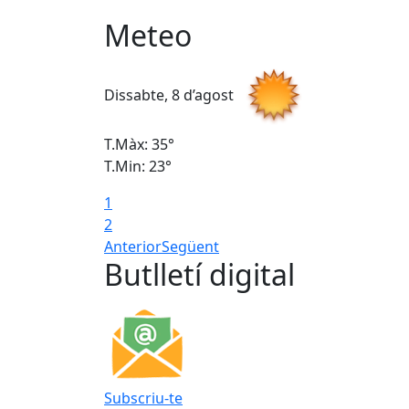
Meteo
Dissabte, 8 d’agost
T.Màx: 35°
T.Min: 23°
1
2
Anterior
Següent
Butlletí digital
Subscriu-te