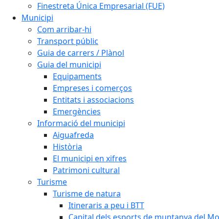
Finestreta Única Empresarial (FUE)
Municipi
Com arribar-hi
Transport públic
Guia de carrers / Plànol
Guia del municipi
Equipaments
Empreses i comerços
Entitats i associacions
Emergències
Informació del municipi
Aiguafreda
Història
El municipi en xifres
Patrimoni cultural
Turisme
Turisme de natura
Itineraris a peu i BTT
Capital dels esports de muntanya del M