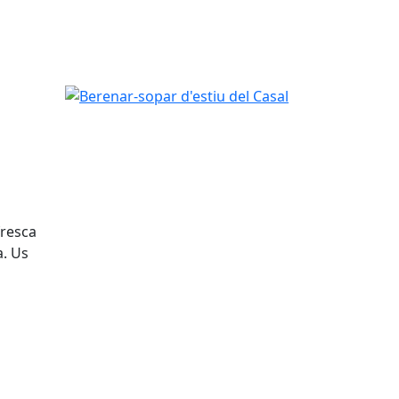
Berenar-sopar d'estiu del Casal
fresca
a. Us