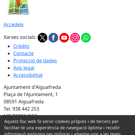
Accedeix
Xarxes socials:
Crèdits
Contacte
Protecció de dades
Avís legal
Accessibilitat
Ajuntament d'Aiguafreda
Plaça de l'Ajuntament, 1
08591 Aiguafreda
Tel. 938 442 253
NIF P0801400C
Aquest lloc web fa servir cookies pròpies i de tercers per
facilitar-te una experiència de navegació òptima i recollir
Amb la col·laboració de:
informació anònima per millorar i adaptar-nos a les teves