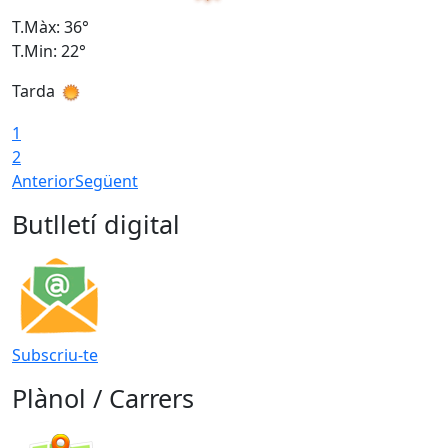
T.Màx: 36°
T
T.Min: 22°
T
Tarda
T
1
2
Anterior
Següent
Butlletí digital
Subscriu-te
Plànol / Carrers