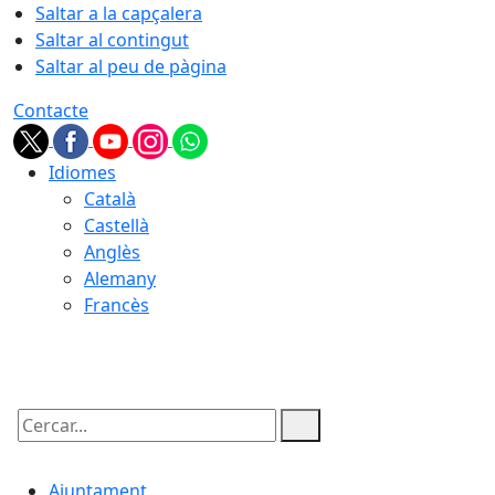
Saltar a la capçalera
Saltar al contingut
Saltar al peu de pàgina
Contacte
Idiomes
Català
Castellà
Anglès
Alemany
Francès
08.08.2026 | 12:50
Cercar:
Ajuntament