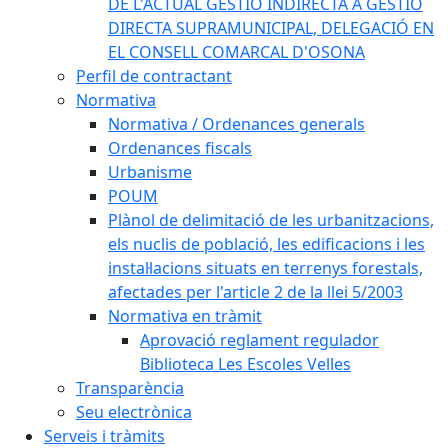
DE L'ACTUAL GESTIÓ INDIRECTA A GESTIÓ
DIRECTA SUPRAMUNICIPAL, DELEGACIÓ EN
EL CONSELL COMARCAL D'OSONA
Perfil de contractant
Normativa
Normativa / Ordenances generals
Ordenances fiscals
Urbanisme
POUM
Plànol de delimitació de les urbanitzacions,
els nuclis de població, les edificacions i les
instal·lacions situats en terrenys forestals,
afectades per l'article 2 de la llei 5/2003
Normativa en tràmit
Aprovació reglament regulador
Biblioteca Les Escoles Velles
Transparència
Seu electrònica
Serveis i tràmits