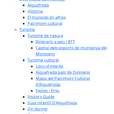
Aiguafreda
Història
El municipi en xifres
Patrimoni cultural
Turisme
Turisme de natura
Itineraris a peu i BTT
Capital dels esports de muntanya del
Montseny
Turisme cultural
Llocs d'interès
Aiguafreda país de Dolmens
Mapa del Patrimoni Cultural
d'Aiguafreda
Festes i fires
Visitors Guide
Guia infantil D'Aiguafreda
On dormir