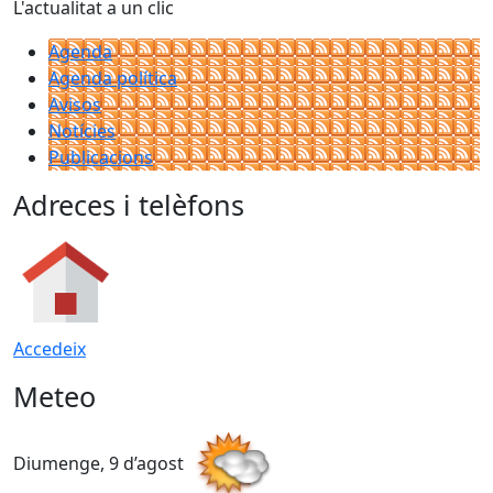
L'actualitat a un clic
Agenda
Agenda política
Avisos
Notícies
Publicacions
Adreces i telèfons
Accedeix
Meteo
Diumenge, 9 d’agost
D