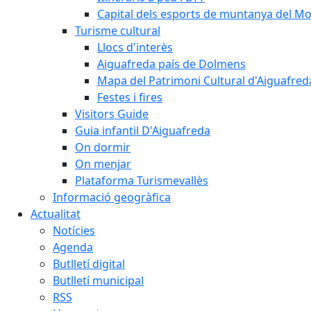
Capital dels esports de muntanya del M
Turisme cultural
Llocs d'interès
Aiguafreda país de Dolmens
Mapa del Patrimoni Cultural d'Aiguafred
Festes i fires
Visitors Guide
Guia infantil D'Aiguafreda
On dormir
On menjar
Plataforma Turismevallès
Informació geogràfica
Actualitat
Notícies
Agenda
Butlletí digital
Butlletí municipal
RSS