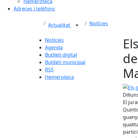
Hemeroteca
Adreces i telèfons
Notícies
Actualitat
El
Notícies
Agenda
de
Butlletí digital
Butlletí municipal
Ma
RSS
Hemeroteca
Els gu
Dillun
El jur
Quinto
guanya
qualit
partic