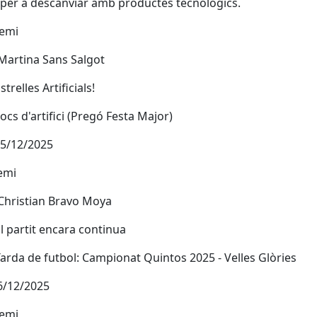
 per a descanviar amb productes tecnològics.
remi
Martina Sans Salgot
Estrelles Artificials!
Focs d'artifici (Pregó Festa Major)
05/12/2025
emi
Christian Bravo Moya
 El partit encara continua
Tarda de futbol: Campionat Quintos 2025 - Velles Glòries
6/12/2025
remi