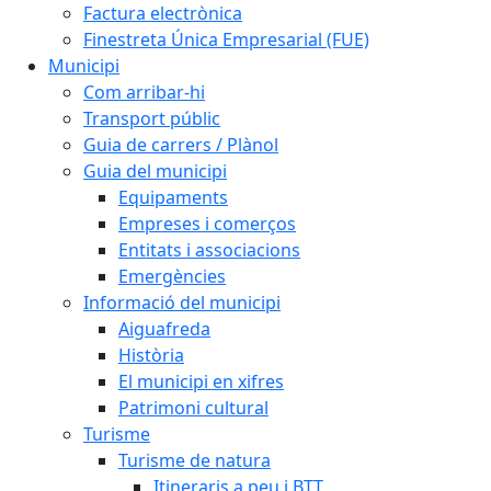
Factura electrònica
Finestreta Única Empresarial (FUE)
Municipi
Com arribar-hi
Transport públic
Guia de carrers / Plànol
Guia del municipi
Equipaments
Empreses i comerços
Entitats i associacions
Emergències
Informació del municipi
Aiguafreda
Història
El municipi en xifres
Patrimoni cultural
Turisme
Turisme de natura
Itineraris a peu i BTT