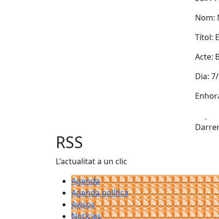
Nom: 
Títol: 
Acte: 
Dia: 7
Enhora
Fa
Darrer
RSS
L'actualitat a un clic
Agenda
Agenda política
Avisos
Notícies