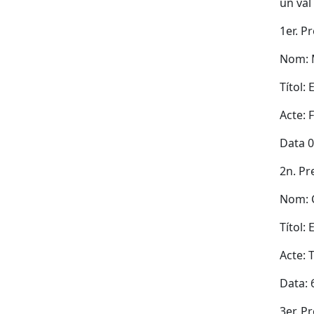
un val
1er. P
Nom: 
Títol: 
Acte: 
Data 
2n. Pr
Nom: 
Títol:
Acte: 
Data: 
3er. P