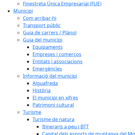
Finestreta Única Empresarial (FUE)
Municipi
Com arribar-hi
Transport públic
Guia de carrers / Plànol
Guia del municipi
Equipaments
Empreses i comerços
Entitats i associacions
Emergències
Informació del municipi
Aiguafreda
Història
El municipi en xifres
Patrimoni cultural
Turisme
Turisme de natura
Itineraris a peu i BTT
Capital dels esports de muntanya del M