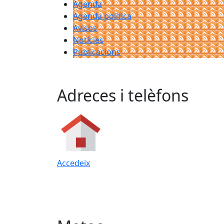
Agenda
Agenda política
Avisos
Notícies
Publicacions
Adreces i telèfons
Accedeix