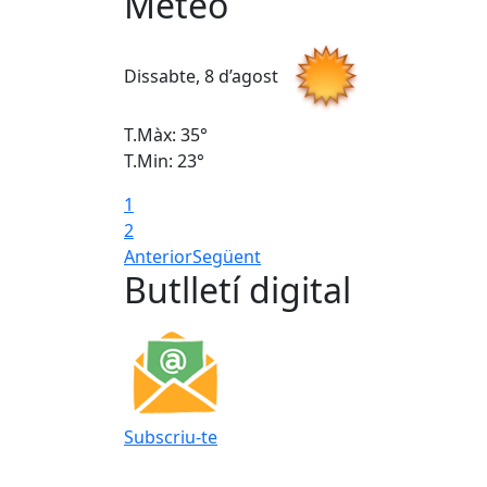
Meteo
Dissabte, 8 d’agost
T.Màx: 35°
T.Min: 23°
1
2
Anterior
Següent
Butlletí digital
Subscriu-te