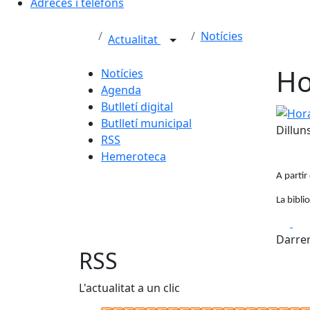
Adreces i telèfons
Notícies
Actualitat
Ho
Notícies
Agenda
Butlletí digital
Horari 
Butlletí municipal
Dillun
RSS
Hemeroteca
A partir
La bibli
Fa
Darrer
RSS
L'actualitat a un clic