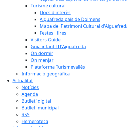
Turisme cultural
Llocs d'interès
Aiguafreda país de Dolmens
Mapa del Patrimoni Cultural d'Aiguafred
Festes i fires
Visitors Guide
Guia infantil D'Aiguafreda
On dormir
On menjar
Plataforma Turismevallès
Informació geogràfica
Actualitat
Notícies
Agenda
Butlletí digital
Butlletí municipal
RSS
Hemeroteca