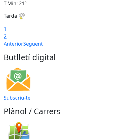
T.Min: 21°
T
Tarda
T
1
2
Anterior
Següent
Butlletí digital
Subscriu-te
Plànol / Carrers