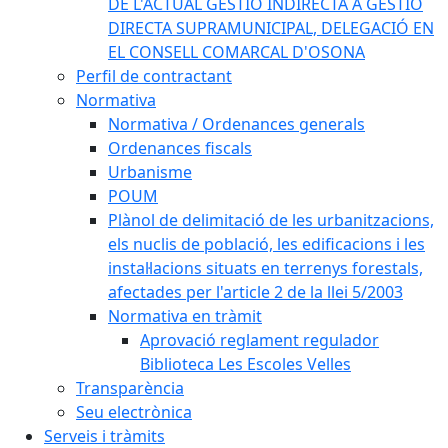
DE L'ACTUAL GESTIÓ INDIRECTA A GESTIÓ
DIRECTA SUPRAMUNICIPAL, DELEGACIÓ EN
EL CONSELL COMARCAL D'OSONA
Perfil de contractant
Normativa
Normativa / Ordenances generals
Ordenances fiscals
Urbanisme
POUM
Plànol de delimitació de les urbanitzacions,
els nuclis de població, les edificacions i les
instal·lacions situats en terrenys forestals,
afectades per l'article 2 de la llei 5/2003
Normativa en tràmit
Aprovació reglament regulador
Biblioteca Les Escoles Velles
Transparència
Seu electrònica
Serveis i tràmits