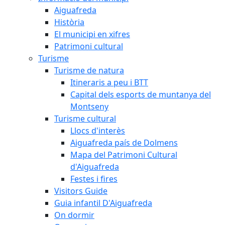
Aiguafreda
Història
El municipi en xifres
Patrimoni cultural
Turisme
Turisme de natura
Itineraris a peu i BTT
Capital dels esports de muntanya del
Montseny
Turisme cultural
Llocs d'interès
Aiguafreda país de Dolmens
Mapa del Patrimoni Cultural
d'Aiguafreda
Festes i fires
Visitors Guide
Guia infantil D'Aiguafreda
On dormir