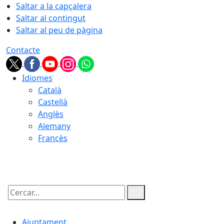
Saltar a la capçalera
Saltar al contingut
Saltar al peu de pàgina
Contacte
Idiomes
Català
Castellà
Anglès
Alemany
Francès
06.08.2026 | 11:09
Cercar:
Ajuntament