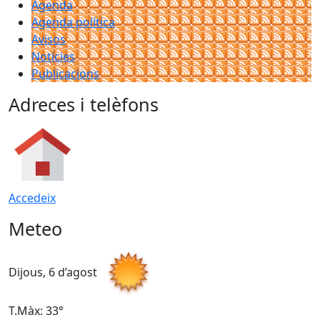
Agenda
Agenda política
Avisos
Notícies
Publicacions
Adreces i telèfons
Accedeix
Meteo
Dijous, 6 d’agost
D
T.Màx: 33°
T